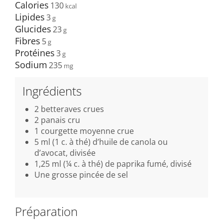
Calories
130
Lipides
3
Glucides
23
Fibres
5
Protéines
3
Sodium
235
Ingrédients
2 betteraves crues
2 panais cru
1 courgette moyenne crue
5 ml (1 c. à thé) d’huile de canola ou
d’avocat, divisée
1,25 ml (¼ c. à thé) de paprika fumé, divisé
Une grosse pincée de sel
Préparation