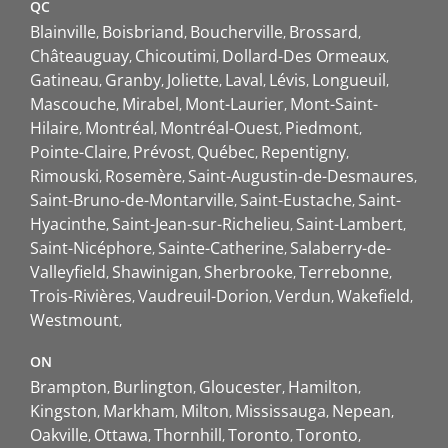
QC
Blainville
Boisbriand
Boucherville
Brossard
Châteauguay
Chicoutimi
Dollard-Des Ormeaux
Gatineau
Granby
Joliette
Laval
Lévis
Longueuil
Mascouche
Mirabel
Mont-Laurier
Mont-Saint-
Hilaire
Montréal
Montréal-Ouest
Piedmont
Pointe-Claire
Prévost
Québec
Repentigny
Rimouski
Rosemère
Saint-Augustin-de-Desmaures
Saint-Bruno-de-Montarville
Saint-Eustache
Saint-
Hyacinthe
Saint-Jean-sur-Richelieu
Saint-Lambert
Saint-Nicéphore
Sainte-Catherine
Salaberry-de-
Valleyfield
Shawinigan
Sherbrooke
Terrebonne
Trois-Rivières
Vaudreuil-Dorion
Verdun
Wakefield
Westmount
ON
Brampton
Burlington
Gloucester
Hamilton
Kingston
Markham
Milton
Mississauga
Nepean
Oakville
Ottawa
Thornhill
Toronto
Toronto