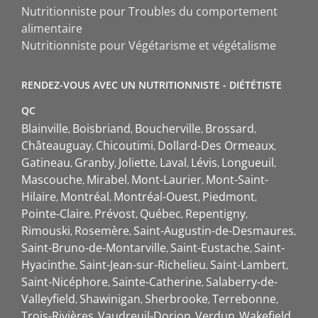
Nutritionniste pour Troubles du comportement
alimentaire
Nutritionniste pour Végétarisme et végétalisme
RENDEZ-VOUS AVEC UN NUTRITIONNISTE - DIÉTÉTISTE
QC
Blainville
Boisbriand
Boucherville
Brossard
Châteauguay
Chicoutimi
Dollard-Des Ormeaux
Gatineau
Granby
Joliette
Laval
Lévis
Longueuil
Mascouche
Mirabel
Mont-Laurier
Mont-Saint-
Hilaire
Montréal
Montréal-Ouest
Piedmont
Pointe-Claire
Prévost
Québec
Repentigny
Rimouski
Rosemère
Saint-Augustin-de-Desmaures
Saint-Bruno-de-Montarville
Saint-Eustache
Saint-
Hyacinthe
Saint-Jean-sur-Richelieu
Saint-Lambert
Saint-Nicéphore
Sainte-Catherine
Salaberry-de-
Valleyfield
Shawinigan
Sherbrooke
Terrebonne
Trois-Rivières
Vaudreuil-Dorion
Verdun
Wakefield