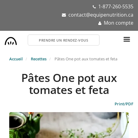
Aller
1-877-260-5535
au
contact@equipenutrition.ca
contenu
Mon compte
principal
PRENDRE UN RENDEZ-VOUS
Accueil
Recettes
Pâtes One pot aux tomates et feta
Pâtes One pot aux
tomates et feta
Print/PDF