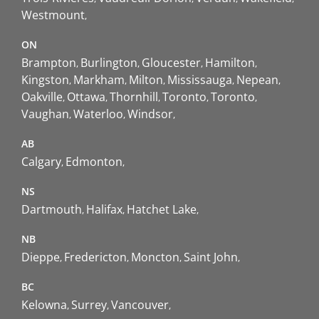
Westmount
ON
Brampton
Burlington
Gloucester
Hamilton
Kingston
Markham
Milton
Mississauga
Nepean
Oakville
Ottawa
Thornhill
Toronto
Toronto
Vaughan
Waterloo
Windsor
AB
Calgary
Edmonton
NS
Dartmouth
Halifax
Hatchet Lake
NB
Dieppe
Fredericton
Moncton
Saint John
BC
Kelowna
Surrey
Vancouver