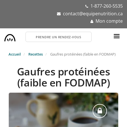
Aller
1-877-260-5535
au
contact@equipenutrition.ca
contenu
Mon compte
principal
PRENDRE UN RENDEZ-VOUS
Accueil
Recettes
Gaufres protéinées (faible en FODMAP)
Gaufres protéinées
(faible en FODMAP)