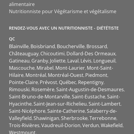
alimentaire
Nutritionniste pour Végétarisme et végétalisme
RENDEZ-VOUS AVEC UN NUTRITIONNISTE - DIÉTÉTISTE
QC
Blainville
Boisbriand
Boucherville
Brossard
Châteauguay
Chicoutimi
Dollard-Des Ormeaux
Gatineau
Granby
Joliette
Laval
Lévis
Longueuil
Mascouche
Mirabel
Mont-Laurier
Mont-Saint-
Hilaire
Montréal
Montréal-Ouest
Piedmont
Pointe-Claire
Prévost
Québec
Repentigny
Rimouski
Rosemère
Saint-Augustin-de-Desmaures
Saint-Bruno-de-Montarville
Saint-Eustache
Saint-
Hyacinthe
Saint-Jean-sur-Richelieu
Saint-Lambert
Saint-Nicéphore
Sainte-Catherine
Salaberry-de-
Valleyfield
Shawinigan
Sherbrooke
Terrebonne
Trois-Rivières
Vaudreuil-Dorion
Verdun
Wakefield
Westmount