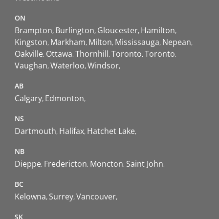
ON
Brampton
Burlington
Gloucester
Hamilton
Kingston
Markham
Milton
Mississauga
Nepean
Oakville
Ottawa
Thornhill
Toronto
Toronto
Vaughan
Waterloo
Windsor
AB
Calgary
Edmonton
NS
Dartmouth
Halifax
Hatchet Lake
NB
Dieppe
Fredericton
Moncton
Saint John
BC
Kelowna
Surrey
Vancouver
SK