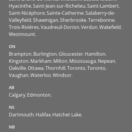
Hyacinthe
Saint-Jean-sur-Richelieu
Saint-Lambert
Saint-Nicéphore
Sainte-Catherine
Salaberry-de-
Valleyfield
Shawinigan
Sherbrooke
Terrebonne
Trois-Rivières
Vaudreuil-Dorion
Verdun
Wakefield
Westmount
ON
Brampton
Burlington
Gloucester
Hamilton
Kingston
Markham
Milton
Mississauga
Nepean
Oakville
Ottawa
Thornhill
Toronto
Toronto
Vaughan
Waterloo
Windsor
AB
Calgary
Edmonton
NS
Dartmouth
Halifax
Hatchet Lake
NB