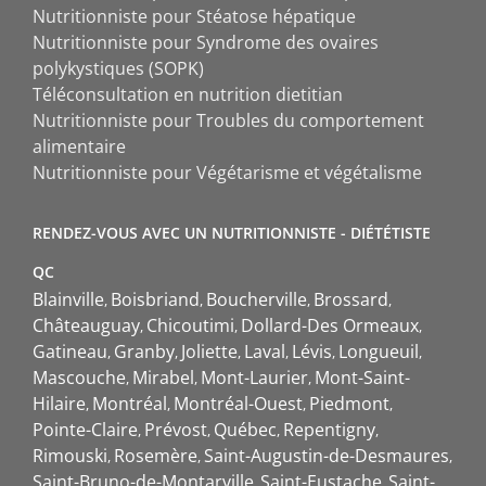
Nutritionniste pour Stéatose hépatique
Nutritionniste pour Syndrome des ovaires
polykystiques (SOPK)
Téléconsultation en nutrition dietitian
Nutritionniste pour Troubles du comportement
alimentaire
Nutritionniste pour Végétarisme et végétalisme
RENDEZ-VOUS AVEC UN NUTRITIONNISTE - DIÉTÉTISTE
QC
Blainville
Boisbriand
Boucherville
Brossard
Châteauguay
Chicoutimi
Dollard-Des Ormeaux
Gatineau
Granby
Joliette
Laval
Lévis
Longueuil
Mascouche
Mirabel
Mont-Laurier
Mont-Saint-
Hilaire
Montréal
Montréal-Ouest
Piedmont
Pointe-Claire
Prévost
Québec
Repentigny
Rimouski
Rosemère
Saint-Augustin-de-Desmaures
Saint-Bruno-de-Montarville
Saint-Eustache
Saint-