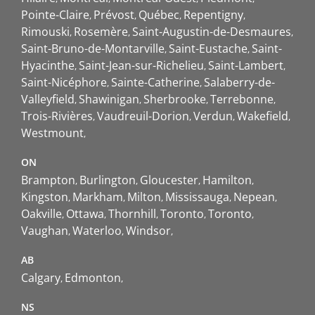
Pointe-Claire
Prévost
Québec
Repentigny
Rimouski
Rosemère
Saint-Augustin-de-Desmaures
Saint-Bruno-de-Montarville
Saint-Eustache
Saint-
Hyacinthe
Saint-Jean-sur-Richelieu
Saint-Lambert
Saint-Nicéphore
Sainte-Catherine
Salaberry-de-
Valleyfield
Shawinigan
Sherbrooke
Terrebonne
Trois-Rivières
Vaudreuil-Dorion
Verdun
Wakefield
Westmount
ON
Brampton
Burlington
Gloucester
Hamilton
Kingston
Markham
Milton
Mississauga
Nepean
Oakville
Ottawa
Thornhill
Toronto
Toronto
Vaughan
Waterloo
Windsor
AB
Calgary
Edmonton
NS