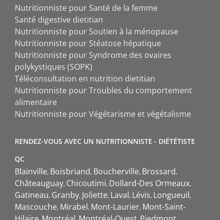
Nutritionniste pour Santé de la femme
Santé digestive dietitian
Nutritionniste pour Soutien à la ménopause
Nutritionniste pour Stéatose hépatique
Nutritionniste pour Syndrome des ovaires
polykystiques (SOPK)
Téléconsultation en nutrition dietitian
Nutritionniste pour Troubles du comportement
alimentaire
Nutritionniste pour Végétarisme et végétalisme
RENDEZ-VOUS AVEC UN NUTRITIONNISTE - DIÉTÉTISTE
QC
Blainville
Boisbriand
Boucherville
Brossard
Châteauguay
Chicoutimi
Dollard-Des Ormeaux
Gatineau
Granby
Joliette
Laval
Lévis
Longueuil
Mascouche
Mirabel
Mont-Laurier
Mont-Saint-
Hilaire
Montréal
Montréal-Ouest
Piedmont