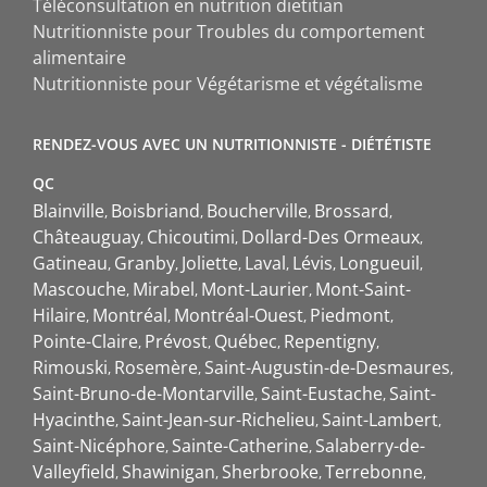
Téléconsultation en nutrition dietitian
Nutritionniste pour Troubles du comportement
alimentaire
Nutritionniste pour Végétarisme et végétalisme
RENDEZ-VOUS AVEC UN NUTRITIONNISTE - DIÉTÉTISTE
QC
Blainville
Boisbriand
Boucherville
Brossard
Châteauguay
Chicoutimi
Dollard-Des Ormeaux
Gatineau
Granby
Joliette
Laval
Lévis
Longueuil
Mascouche
Mirabel
Mont-Laurier
Mont-Saint-
Hilaire
Montréal
Montréal-Ouest
Piedmont
Pointe-Claire
Prévost
Québec
Repentigny
Rimouski
Rosemère
Saint-Augustin-de-Desmaures
Saint-Bruno-de-Montarville
Saint-Eustache
Saint-
Hyacinthe
Saint-Jean-sur-Richelieu
Saint-Lambert
Saint-Nicéphore
Sainte-Catherine
Salaberry-de-
Valleyfield
Shawinigan
Sherbrooke
Terrebonne