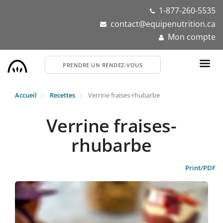
Aller
1-877-260-5535
au
contact@equipenutrition.ca
contenu
Mon compte
principal
PRENDRE UN RENDEZ-VOUS
Accueil
Recettes
Verrine fraises-rhubarbe
Verrine fraises-
rhubarbe
Print/PDF