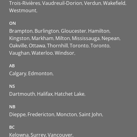
Trois-Rivières
Vaudreuil-Dorion
Verdun
Wakefield
Westmount
ON
Brampton
Burlington
Gloucester
Hamilton
Kingston
Markham
Milton
Mississauga
Nepean
Oakville
Ottawa
Thornhill
Toronto
Toronto
Vaughan
Waterloo
Windsor
AB
Calgary
Edmonton
NS
Dartmouth
Halifax
Hatchet Lake
NB
Dieppe
Fredericton
Moncton
Saint John
BC
Kelowna
Surrey
Vancouver