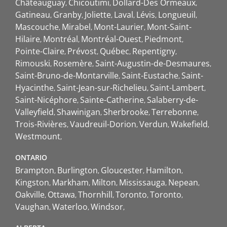
Châteauguay
Chicoutimi
Dollard-Des Ormeaux
Gatineau
Granby
Joliette
Laval
Lévis
Longueuil
Mascouche
Mirabel
Mont-Laurier
Mont-Saint-
Hilaire
Montréal
Montréal-Ouest
Piedmont
Pointe-Claire
Prévost
Québec
Repentigny
Rimouski
Rosemère
Saint-Augustin-de-Desmaures
Saint-Bruno-de-Montarville
Saint-Eustache
Saint-
Hyacinthe
Saint-Jean-sur-Richelieu
Saint-Lambert
Saint-Nicéphore
Sainte-Catherine
Salaberry-de-
Valleyfield
Shawinigan
Sherbrooke
Terrebonne
Trois-Rivières
Vaudreuil-Dorion
Verdun
Wakefield
Westmount
ONTARIO
Brampton
Burlington
Gloucester
Hamilton
Kingston
Markham
Milton
Mississauga
Nepean
Oakville
Ottawa
Thornhill
Toronto
Toronto
Vaughan
Waterloo
Windsor