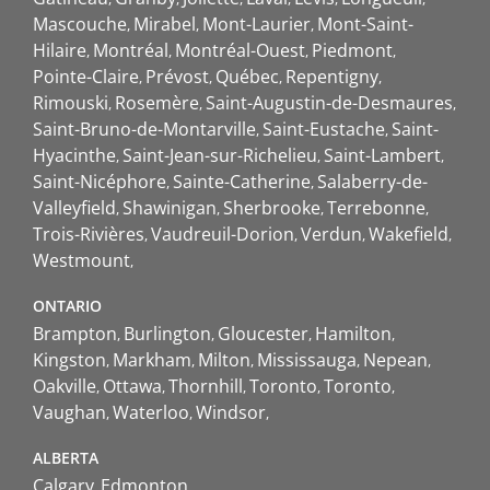
Mascouche
Mirabel
Mont-Laurier
Mont-Saint-
Hilaire
Montréal
Montréal-Ouest
Piedmont
Pointe-Claire
Prévost
Québec
Repentigny
Rimouski
Rosemère
Saint-Augustin-de-Desmaures
Saint-Bruno-de-Montarville
Saint-Eustache
Saint-
Hyacinthe
Saint-Jean-sur-Richelieu
Saint-Lambert
Saint-Nicéphore
Sainte-Catherine
Salaberry-de-
Valleyfield
Shawinigan
Sherbrooke
Terrebonne
Trois-Rivières
Vaudreuil-Dorion
Verdun
Wakefield
Westmount
ONTARIO
Brampton
Burlington
Gloucester
Hamilton
Kingston
Markham
Milton
Mississauga
Nepean
Oakville
Ottawa
Thornhill
Toronto
Toronto
Vaughan
Waterloo
Windsor
ALBERTA
Calgary
Edmonton