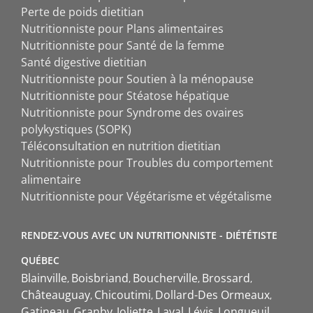
Perte de poids dietitian
Nutritionniste pour Plans alimentaires
Nutritionniste pour Santé de la femme
Santé digestive dietitian
Nutritionniste pour Soutien à la ménopause
Nutritionniste pour Stéatose hépatique
Nutritionniste pour Syndrome des ovaires
polykystiques (SOPK)
Téléconsultation en nutrition dietitian
Nutritionniste pour Troubles du comportement
alimentaire
Nutritionniste pour Végétarisme et végétalisme
RENDEZ-VOUS AVEC UN NUTRITIONNISTE - DIÉTÉTISTE
QUÉBEC
Blainville
Boisbriand
Boucherville
Brossard
Châteauguay
Chicoutimi
Dollard-Des Ormeaux
Gatineau
Granby
Joliette
Laval
Lévis
Longueuil