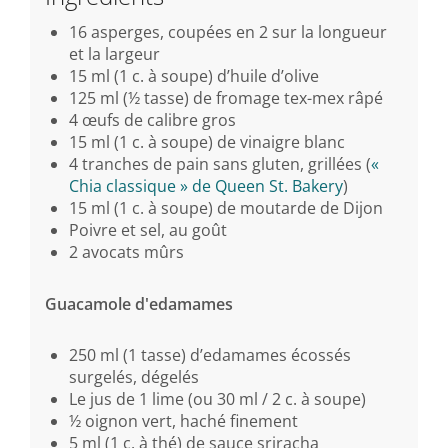
16 asperges, coupées en 2 sur la longueur
et la largeur
15 ml (1 c. à soupe) d’huile d’olive
125 ml (½ tasse) de fromage tex-mex râpé
4 œufs de calibre gros
15 ml (1 c. à soupe) de vinaigre blanc
4 tranches de pain sans gluten, grillées (
«
Chia classique » de Queen St. Bakery
)
15 ml (1 c. à soupe) de moutarde de Dijon
Poivre et sel, au goût
2 avocats mûrs
Guacamole d'edamames
250 ml (1 tasse) d’edamames écossés
surgelés, dégelés
Le jus de 1 lime (ou 30 ml / 2 c. à soupe)
½ oignon vert, haché finement
5 ml (1 c. à thé) de sauce sriracha