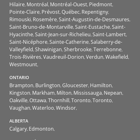
Hilaire
Montréal
Montréal-Ouest
Piedmont
Pointe-Claire
Prévost
Québec
Repentigny
Rimouski
Rosemère
Saint-Augustin-de-Desmaures
Saint-Bruno-de-Montarville
Saint-Eustache
Saint-
Hyacinthe
Saint-Jean-sur-Richelieu
Saint-Lambert
Saint-Nicéphore
Sainte-Catherine
Salaberry-de-
Valleyfield
Shawinigan
Sherbrooke
Terrebonne
Trois-Rivières
Vaudreuil-Dorion
Verdun
Wakefield
Westmount
ONTARIO
Brampton
Burlington
Gloucester
Hamilton
Kingston
Markham
Milton
Mississauga
Nepean
Oakville
Ottawa
Thornhill
Toronto
Toronto
Vaughan
Waterloo
Windsor
ALBERTA
Calgary
Edmonton