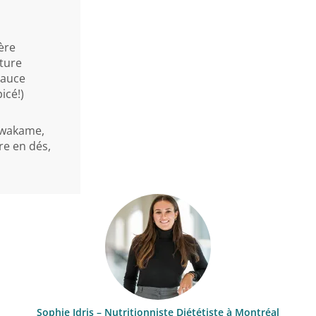
gère
nature
sauce
picé!)
 wakame,
re en dés,
Sophie Idris – Nutritionniste Diététiste à Montréal