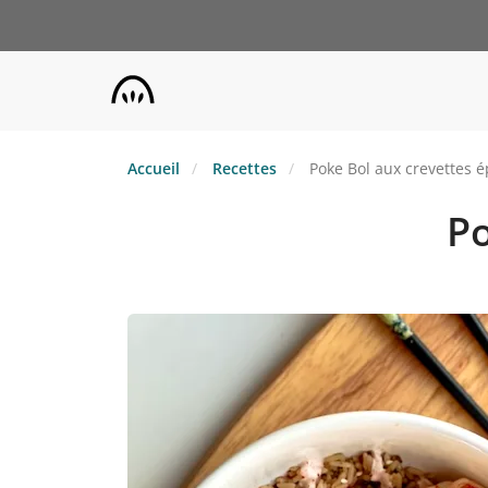
Aller
au
contenu
principal
Accueil
Recettes
Poke Bol aux crevettes é
Po