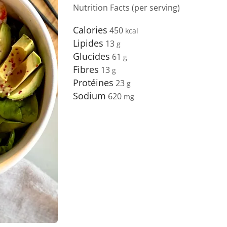
Nutrition Facts (per serving)
Calories
450
Lipides
13
Glucides
61
Fibres
13
Protéines
23
Sodium
620