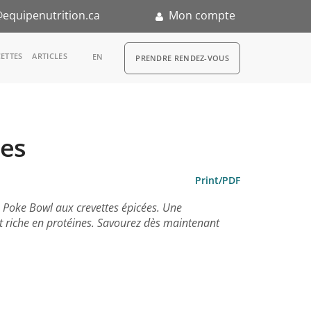
equipenutrition.ca
Mon compte
RDV
ETTES
ARTICLES
EN
PRENDRE RENDEZ-VOUS
ées
n
Print/PDF
e Poke Bowl aux crevettes épicées. Une
et riche en protéines. Savourez dès maintenant