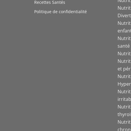
Nutri
Recettes Santés
Nutri
Politique de confidentialité
Divert
Nutrit
enfant
Nutrit
santé
Nutri
Nutri
et pér
Nutri
Hyper
Nutrit
irrita
Nutri
thyro
Nutri
chron