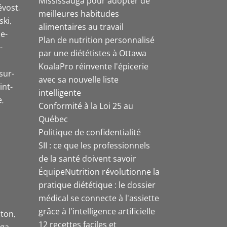
Mississauga pour adopter de
évost
meilleures habitudes
ski
alimentaires au travail
e-
Plan de nutrition personnalisé
-
par une diététistes à Ottawa
KoalaPro réinvente l'épicerie
sur-
avec sa nouvelle liste
int-
intelligente
e
Conformité à la Loi 25 au
Québec
Politique de confidentialité
SII : ce que les professionnels
de la santé doivent savoir
ÉquipeNutrition révolutionne la
pratique diététique : le dossier
médical se connecte à l'assiette
grâce à l'intelligence artificielle
ston
12 recettes faciles et
uga