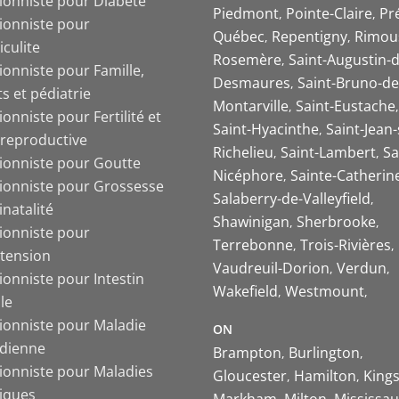
tionniste pour Diabète
Piedmont
Pointe-Claire
Pr
tionniste pour
Québec
Repentigny
Rimou
iculite
Rosemère
Saint-Augustin-d
ionniste pour Famille,
Desmaures
Saint-Bruno-de
s et pédiatrie
Montarville
Saint-Eustache
ionniste pour Fertilité et
Saint-Hyacinthe
Saint-Jean-
 reproductive
Richelieu
Saint-Lambert
Sa
tionniste pour Goutte
Nicéphore
Sainte-Catherin
tionniste pour Grossesse
Salaberry-de-Valleyfield
inatalité
Shawinigan
Sherbrooke
tionniste pour
Terrebonne
Trois-Rivières
tension
Vaudreuil-Dorion
Verdun
ionniste pour Intestin
Wakefield
Westmount
ble
tionniste pour Maladie
ON
ïdienne
Brampton
Burlington
tionniste pour Maladies
Gloucester
Hamilton
King
iques
Markham
Milton
Mississa