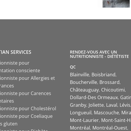
TIAN SERVICES
RENDEZ-VOUS AVEC UN
NUTRITIONNISTE - DIÉTÉTISTE
tionniste pour
QC
ntation consciente
Blainville
Boisbriand
ionniste pour Allergies et
Boucherville
Brossard
érances
Châteauguay
Chicoutimi
tionniste pour Carences
Dollard-Des Ormeaux
Gati
ntaires
Granby
Joliette
Laval
Lévis
tionniste pour Cholestérol
Longueuil
Mascouche
Mira
tionniste pour Coeliaque
Mont-Laurier
Mont-Saint-Hi
s gluten
Montréal
Montréal-Ouest