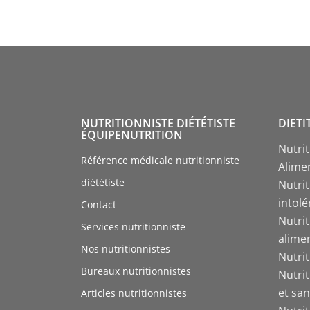
NUTRITIONNISTE DIÉTÉTISTE
DIETI
ÉQUIPENUTRITION
Nutri
Référence médicale nutritionniste
Alime
diététiste
Nutrit
intol
Contact
Nutri
Services nutritionniste
alime
Nos nutritionnistes
Nutri
Bureaux nutritionnistes
Nutri
et san
Articles nutritionnistes