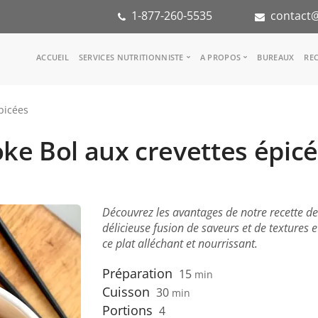
1-877-260-5535
contact@
Main
ACCUEIL
SERVICES NUTRITIONNISTE
A PROPOS
BUREAUX
REC
navigation
Consulter une nutritionniste
Notre équipe
picées
Référence médicale
Dans les médias
Services aux entreprises
Notre mission
ke Bol aux crevettes épic
Groupes d'inspiration
Partenaires
KoalaPro
Stage en nutritio
Carrières
FAQ
Découvrez les avantages de notre recette d
délicieuse fusion de saveurs et de textures 
ce plat alléchant et nourrissant.
Préparation
15
min
Cuisson
30
min
Portions
4