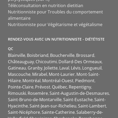
Téléconsultation en nutrition dietitian
Nutritionniste pour Troubles du comportement
alimentaire
Nutritionniste pour Végétarisme et végétalisme
RENDEZ-VOUS AVEC UN NUTRITIONNISTE - DIÉTÉTISTE
QC
Blainville
Boisbriand
Boucherville
Brossard
Châteauguay
Chicoutimi
Dollard-Des Ormeaux
Gatineau
Granby
Joliette
Laval
Lévis
Longueuil
Mascouche
Mirabel
Mont-Laurier
Mont-Saint-
Hilaire
Montréal
Montréal-Ouest
Piedmont
Pointe-Claire
Prévost
Québec
Repentigny
Rimouski
Rosemère
Saint-Augustin-de-Desmaures
Saint-Bruno-de-Montarville
Saint-Eustache
Saint-
Hyacinthe
Saint-Jean-sur-Richelieu
Saint-Lambert
Saint-Nicéphore
Sainte-Catherine
Salaberry-de-