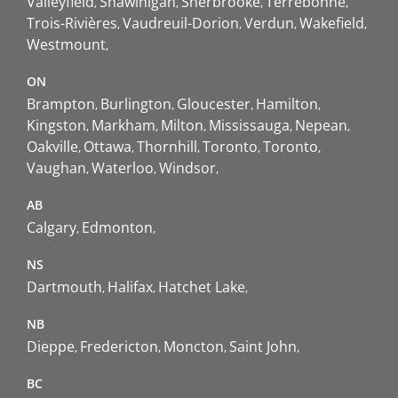
Valleyfield
Shawinigan
Sherbrooke
Terrebonne
Trois-Rivières
Vaudreuil-Dorion
Verdun
Wakefield
Westmount
ON
Brampton
Burlington
Gloucester
Hamilton
Kingston
Markham
Milton
Mississauga
Nepean
Oakville
Ottawa
Thornhill
Toronto
Toronto
Vaughan
Waterloo
Windsor
AB
Calgary
Edmonton
NS
Dartmouth
Halifax
Hatchet Lake
NB
Dieppe
Fredericton
Moncton
Saint John
BC