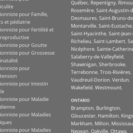
Québec
Repentigny
Rimou
iculite
Rosemère
Saint-Augustin-d
ionniste pour Famille,
Desmaures
Saint-Bruno-de
s et pédiatrie
Montarville
Saint-Eustache
ionniste pour Fertilité et
Saint-Hyacinthe
Saint-Jean-
 reproductive
Richelieu
Saint-Lambert
Sa
tionniste pour Goutte
Nicéphore
Sainte-Catherin
tionniste pour Grossesse
Salaberry-de-Valleyfield
inatalité
Shawinigan
Sherbrooke
tionniste pour
Terrebonne
Trois-Rivières
tension
Vaudreuil-Dorion
Verdun
ionniste pour Intestin
Wakefield
Westmount
ble
tionniste pour Maladie
ONTARIO
ïdienne
Brampton
Burlington
tionniste pour Maladies
Gloucester
Hamilton
King
iques
Markham
Milton
Mississa
tionniste pour Maladies
Nepean
Oakville
Ottawa