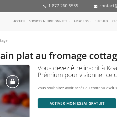
1-877-260-5535
contact@
Main
ACCUEIL
SERVICES NUTRITIONNISTE
A PROPOS
BUREAUX
REC
navigation
Consulter une nutritionniste
Notre équipe
ttage
Référence médicale
Dans les médias
Services aux entreprises
Notre mission
ain plat au fromage cotta
Groupes d'inspiration
Partenaires
KoalaPro
Stage en nutritio
Vous devez être inscrit à 
Carrières
Prémium pour visionner ce 
FAQ
Vous souhaitez avoir accès au contenu exclus
ACTIVER MON ESSAI GRATUIT