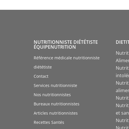
NUTRITIONNISTE DIÉTÉTISTE
DIETI
ÉQUIPENUTRITION
Nutri
Référence médicale nutritionniste
Alime
diététiste
Nutrit
intol
Contact
Nutri
Services nutritionniste
alime
Nos nutritionnistes
Nutri
Bureaux nutritionnistes
Nutri
et san
Articles nutritionnistes
Nutri
Recettes Santés
Nutri