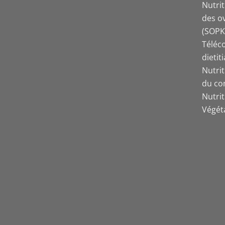
Nutri
des o
(SOPK
Téléco
dietit
Nutri
du co
Nutri
Végét