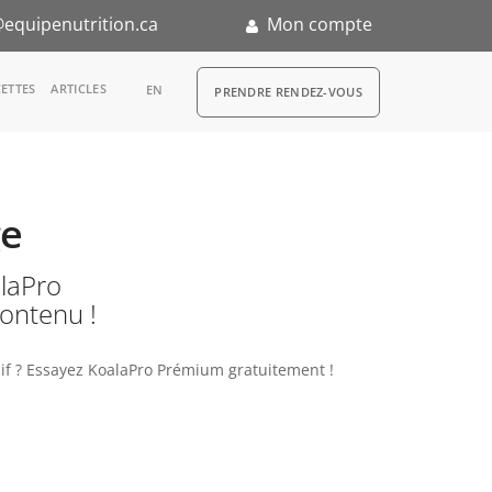
equipenutrition.ca
Mon compte
RDV
ETTES
ARTICLES
EN
PRENDRE RENDEZ-VOUS
ge
n
KoalaPro
contenu !
if ? Essayez KoalaPro Prémium gratuitement !