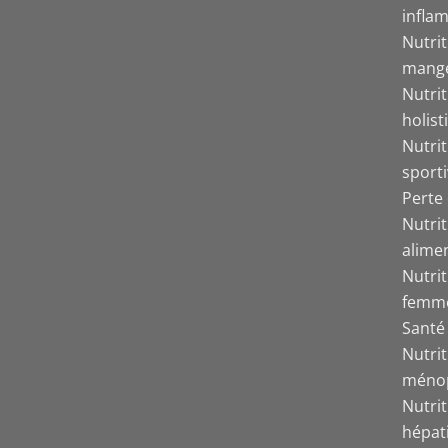
inflam
Nutri
mang
Nutrit
holist
Nutrit
sport
Perte 
Nutri
alime
Nutrit
femm
Santé 
Nutrit
méno
Nutri
hépat