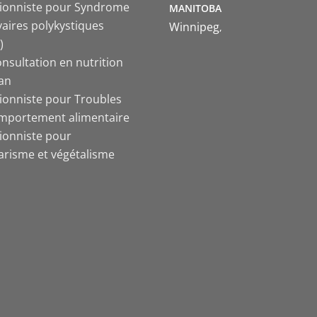
tionniste pour Syndrome
MANITOBA
vaires polykystiques
Winnipeg
)
nsultation en nutrition
ian
tionniste pour Troubles
mportement alimentaire
tionniste pour
arisme et végétalisme