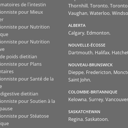
matoires de l`intestin
Thornhill
Toronto
Toronto
tionniste pour Mieux
Vaughan
Waterloo
Windso
er
ALBERTA
ionniste pour Nutrition
Calgary
Edmonton
ique
ionniste pour Nutrition
NOUVELLE-ÉCOSSE
ive
Dartmouth
Halifax
Hatche
de poids dietitian
tionniste pour Plans
NOUVEAU-BRUNSWICK
ntaires
Dieppe
Fredericton
Monct
ionniste pour Santé de la
Saint John
e
COLOMBIE-BRITANNIQUE
digestive dietitian
Kelowna
Surrey
Vancouve
ionniste pour Soutien à la
pause
SASKATCHEWAN
tionniste pour Stéatose
Regina
Saskatoon
ique