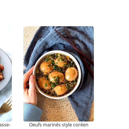
asse-
Oeufs marinés style coréen