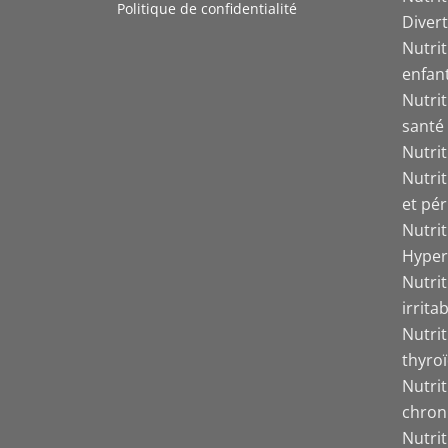
Politique de confidentialité
Divert
Nutrit
enfant
Nutrit
santé
Nutri
Nutri
et pér
Nutri
Hyper
Nutrit
irrita
Nutri
thyro
Nutri
chron
Nutri