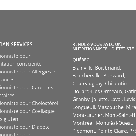
TIAN SERVICES
RENDEZ-VOUS AVEC UN
NUTRITIONNISTE - DIÉTÉTISTE
tionniste pour
QUÉBEC
ntation consciente
Blainville
Boisbriand
ionniste pour Allergies et
Boucherville
Brossard
érances
Châteauguay
Chicoutimi
tionniste pour Carences
Dollard-Des Ormeaux
Gati
ntaires
Granby
Joliette
Laval
Lévis
tionniste pour Cholestérol
Longueuil
Mascouche
Mira
tionniste pour Coeliaque
Mont-Laurier
Mont-Saint-Hi
s gluten
Montréal
Montréal-Ouest
tionniste pour Diabète
Piedmont
Pointe-Claire
Pr
tionniste pour