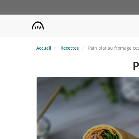
Aller
au
contenu
principal
Accueil
Recettes
Pain plat au fromage co
P