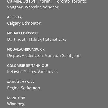
Oakville
Ottawa
Thornhill
Toronto
Toronto
Vaughan
Waterloo
Windsor
ALBERTA
Calgary
Edmonton
NOUVELLE-ÉCOSSE
Dartmouth
Halifax
Hatchet Lake
NOUVEAU-BRUNSWICK
Dieppe
Fredericton
Moncton
Saint John
COLOMBIE-BRITANNIQUE
Kelowna
Surrey
Vancouver
SASKATCHEWAN
Regina
Saskatoon
MANITOBA
Winnipeg