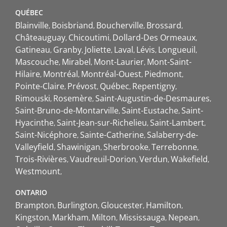
QUÉBEC
Blainville
Boisbriand
Boucherville
Brossard
Châteauguay
Chicoutimi
Dollard-Des Ormeaux
Gatineau
Granby
Joliette
Laval
Lévis
Longueuil
Mascouche
Mirabel
Mont-Laurier
Mont-Saint-
Hilaire
Montréal
Montréal-Ouest
Piedmont
Pointe-Claire
Prévost
Québec
Repentigny
Rimouski
Rosemère
Saint-Augustin-de-Desmaures
Saint-Bruno-de-Montarville
Saint-Eustache
Saint-
Hyacinthe
Saint-Jean-sur-Richelieu
Saint-Lambert
Saint-Nicéphore
Sainte-Catherine
Salaberry-de-
Valleyfield
Shawinigan
Sherbrooke
Terrebonne
Trois-Rivières
Vaudreuil-Dorion
Verdun
Wakefield
Westmount
ONTARIO
Brampton
Burlington
Gloucester
Hamilton
Kingston
Markham
Milton
Mississauga
Nepean