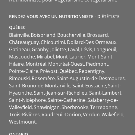
RENDEZ-VOUS AVEC UN NUTRITIONNISTE - DIÉTÉTISTE
QUÉBEC
Blainville
Boisbriand
Boucherville
Brossard
Châteauguay
Chicoutimi
Dollard-Des Ormeaux
Gatineau
Granby
Joliette
Laval
Lévis
Longueuil
Mascouche
Mirabel
Mont-Laurier
Mont-Saint-
Hilaire
Montréal
Montréal-Ouest
Piedmont
Pointe-Claire
Prévost
Québec
Repentigny
Rimouski
Rosemère
Saint-Augustin-de-Desmaures
Saint-Bruno-de-Montarville
Saint-Eustache
Saint-
Hyacinthe
Saint-Jean-sur-Richelieu
Saint-Lambert
Saint-Nicéphore
Sainte-Catherine
Salaberry-de-
Valleyfield
Shawinigan
Sherbrooke
Terrebonne
Trois-Rivières
Vaudreuil-Dorion
Verdun
Wakefield
Westmount
ONTARIO