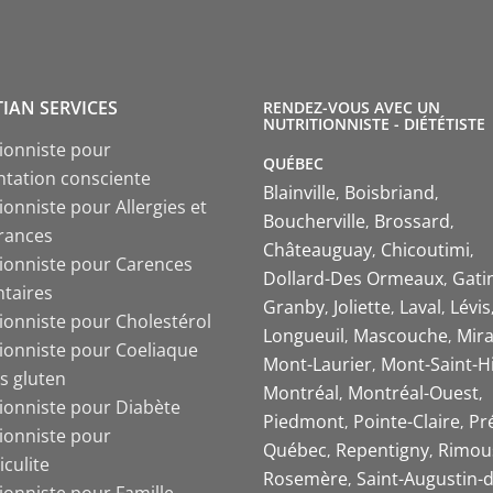
TIAN SERVICES
RENDEZ-VOUS AVEC UN
NUTRITIONNISTE - DIÉTÉTISTE
tionniste pour
QUÉBEC
ntation consciente
Blainville
Boisbriand
ionniste pour Allergies et
Boucherville
Brossard
érances
Châteauguay
Chicoutimi
tionniste pour Carences
Dollard-Des Ormeaux
Gati
ntaires
Granby
Joliette
Laval
Lévis
tionniste pour Cholestérol
Longueuil
Mascouche
Mira
tionniste pour Coeliaque
Mont-Laurier
Mont-Saint-Hi
s gluten
Montréal
Montréal-Ouest
tionniste pour Diabète
Piedmont
Pointe-Claire
Pr
tionniste pour
Québec
Repentigny
Rimou
iculite
Rosemère
Saint-Augustin-d
ionniste pour Famille,