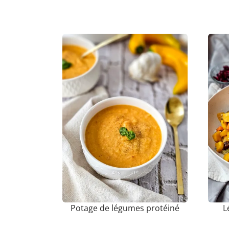
Potage de légumes protéiné
L