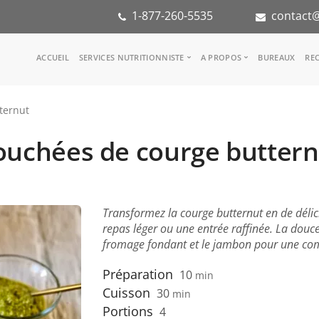
1-877-260-5535
contact@
Main
ACCUEIL
SERVICES NUTRITIONNISTE
A PROPOS
BUREAUX
REC
navigation
Consulter une nutritionniste
Notre équipe
ternut
Référence médicale
Dans les médias
Services aux entreprises
Notre mission
ouchées de courge buttern
Groupes d'inspiration
Partenaires
KoalaPro
Stage en nutritio
Carrières
FAQ
Transformez la courge butternut en de délic
repas léger ou une entrée raffinée. La douce
fromage fondant et le jambon pour une comb
Préparation
10
min
Cuisson
30
min
Portions
4