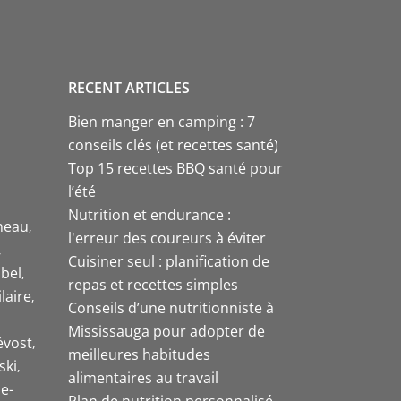
RECENT ARTICLES
Bien manger en camping : 7
conseils clés (et recettes santé)
Top 15 recettes BBQ santé pour
l’été
Nutrition et endurance :
neau
l'erreur des coureurs à éviter
Cuisiner seul : planification de
bel
repas et recettes simples
laire
Conseils d’une nutritionniste à
Mississauga pour adopter de
évost
meilleures habitudes
ski
alimentaires au travail
e-
Plan de nutrition personnalisé