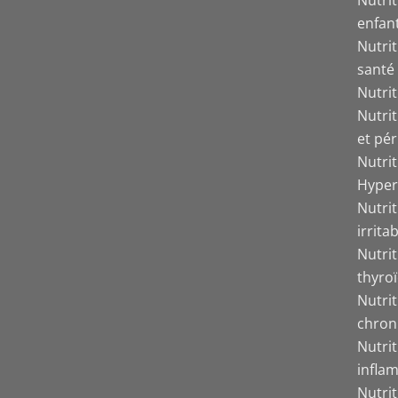
enfant
Nutrit
santé
Nutri
Nutri
et pér
Nutri
Hyper
Nutrit
irrita
Nutri
thyro
Nutri
chron
Nutri
inflam
Nutri