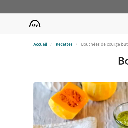
Aller
au
contenu
principal
Accueil
Recettes
Bouchées de courge but
B