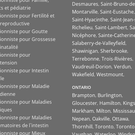
Desmaures
Saint-Bruno-de
s et pédiatrie
Montarville
Saint-Eustache
ionniste pour Fertilité et
Saint-Hyacinthe
Saint-Jean-
 reproductive
Richelieu
Saint-Lambert
Sa
tionniste pour Goutte
Nicéphore
Sainte-Catherin
tionniste pour Grossesse
Salaberry-de-Valleyfield
inatalité
Shawinigan
Sherbrooke
tionniste pour
Terrebonne
Trois-Rivières
tension
Vaudreuil-Dorion
Verdun
ionniste pour Intestin
Wakefield
Westmount
ble
tionniste pour Maladie
ONTARIO
ïdienne
Brampton
Burlington
tionniste pour Maladies
Gloucester
Hamilton
King
iques
Markham
Milton
Mississa
tionniste pour Maladies
Nepean
Oakville
Ottawa
matoires de l`intestin
Thornhill
Toronto
Toronto
tionniste pour Mieux
Vaughan
Waterloo
Windso