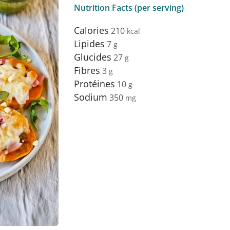
Nutrition Facts (per serving)
Calories
210
Lipides
7
Glucides
27
Fibres
3
Protéines
10
Sodium
350