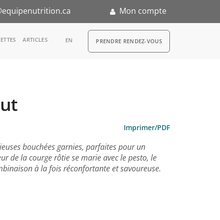
equipenutrition.ca
Mon compte
RDV
ETTES
ARTICLES
EN
PRENDRE RENDEZ-VOUS
ut
n
Imprimer/PDF
ieuses bouchées garnies, parfaites pour un
ur de la courge rôtie se marie avec le pesto, le
inaison à la fois réconfortante et savoureuse.