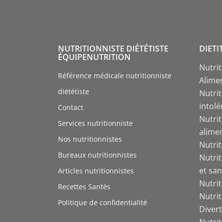
NUTRITIONNISTE DIÉTÉTISTE
DIETI
ÉQUIPENUTRITION
Nutri
Référence médicale nutritionniste
Alime
diététiste
Nutrit
intol
Contact
Nutri
Services nutritionniste
alime
Nos nutritionnistes
Nutri
Bureaux nutritionnistes
Nutri
et san
Articles nutritionnistes
Nutri
Recettes Santés
Nutri
Politique de confidentialité
Divert
Nutrit