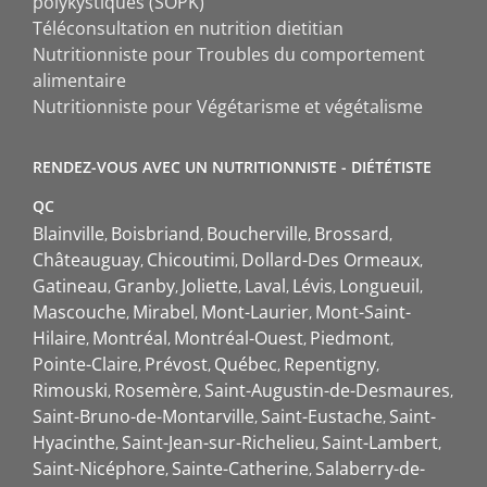
polykystiques (SOPK)
Téléconsultation en nutrition dietitian
Nutritionniste pour Troubles du comportement
alimentaire
Nutritionniste pour Végétarisme et végétalisme
RENDEZ-VOUS AVEC UN NUTRITIONNISTE - DIÉTÉTISTE
QC
Blainville
Boisbriand
Boucherville
Brossard
Châteauguay
Chicoutimi
Dollard-Des Ormeaux
Gatineau
Granby
Joliette
Laval
Lévis
Longueuil
Mascouche
Mirabel
Mont-Laurier
Mont-Saint-
Hilaire
Montréal
Montréal-Ouest
Piedmont
Pointe-Claire
Prévost
Québec
Repentigny
Rimouski
Rosemère
Saint-Augustin-de-Desmaures
Saint-Bruno-de-Montarville
Saint-Eustache
Saint-
Hyacinthe
Saint-Jean-sur-Richelieu
Saint-Lambert
Saint-Nicéphore
Sainte-Catherine
Salaberry-de-