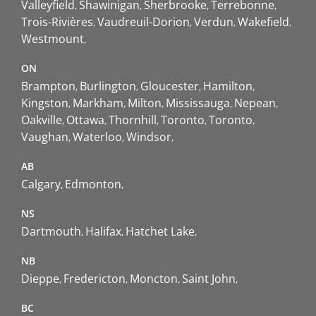
Valleyfield
Shawinigan
Sherbrooke
Terrebonne
Trois-Rivières
Vaudreuil-Dorion
Verdun
Wakefield
Westmount
ON
Brampton
Burlington
Gloucester
Hamilton
Kingston
Markham
Milton
Mississauga
Nepean
Oakville
Ottawa
Thornhill
Toronto
Toronto
Vaughan
Waterloo
Windsor
AB
Calgary
Edmonton
NS
Dartmouth
Halifax
Hatchet Lake
NB
Dieppe
Fredericton
Moncton
Saint John
BC