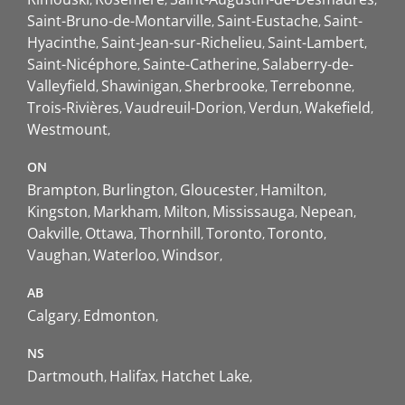
Saint-Bruno-de-Montarville
Saint-Eustache
Saint-
Hyacinthe
Saint-Jean-sur-Richelieu
Saint-Lambert
Saint-Nicéphore
Sainte-Catherine
Salaberry-de-
Valleyfield
Shawinigan
Sherbrooke
Terrebonne
Trois-Rivières
Vaudreuil-Dorion
Verdun
Wakefield
Westmount
ON
Brampton
Burlington
Gloucester
Hamilton
Kingston
Markham
Milton
Mississauga
Nepean
Oakville
Ottawa
Thornhill
Toronto
Toronto
Vaughan
Waterloo
Windsor
AB
Calgary
Edmonton
NS
Dartmouth
Halifax
Hatchet Lake