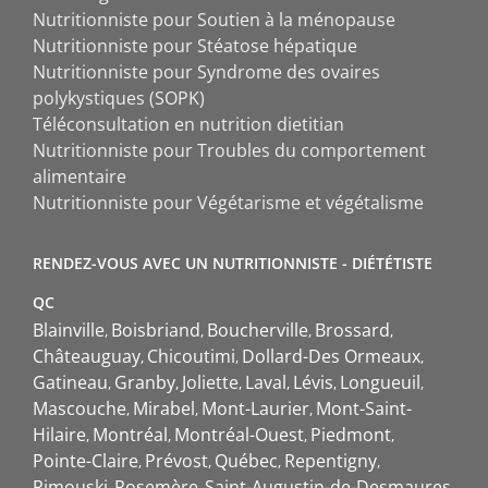
Nutritionniste pour Soutien à la ménopause
Nutritionniste pour Stéatose hépatique
Nutritionniste pour Syndrome des ovaires
polykystiques (SOPK)
Téléconsultation en nutrition dietitian
Nutritionniste pour Troubles du comportement
alimentaire
Nutritionniste pour Végétarisme et végétalisme
RENDEZ-VOUS AVEC UN NUTRITIONNISTE - DIÉTÉTISTE
QC
Blainville
Boisbriand
Boucherville
Brossard
Châteauguay
Chicoutimi
Dollard-Des Ormeaux
Gatineau
Granby
Joliette
Laval
Lévis
Longueuil
Mascouche
Mirabel
Mont-Laurier
Mont-Saint-
Hilaire
Montréal
Montréal-Ouest
Piedmont
Pointe-Claire
Prévost
Québec
Repentigny
Rimouski
Rosemère
Saint-Augustin-de-Desmaures