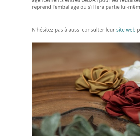
reprend l’emballage ou s’il fera partie lui-m
N’hésitez pas à aussi consulter leur
site web
p