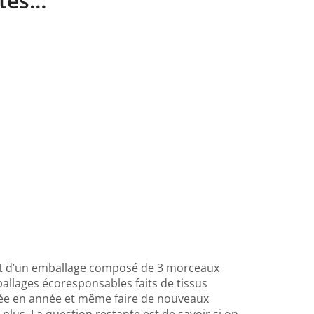
ates…
git d’un emballage composé de 3 morceaux
ballages écoresponsables faits de tissus
née en année et même faire de nouveaux
plus. La question restante est de savoir si on