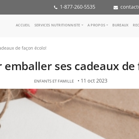
1-877-260-5535
contact
Main
ACCUEIL
SERVICES NUTRITIONNISTE
A PROPOS
BUREAUX
REC
navigation
Consulter une nutritionniste
Notre équipe
adeaux de façon écolo!
Référence médicale
Dans les médias
Services aux entreprises
Notre mission
r emballer ses cadeaux de 
Groupes d'inspiration
Partenaires
KoalaPro
Stage en nutritio
Carrières
• 11 oct 2023
ENFANTS ET FAMILLE
FAQ