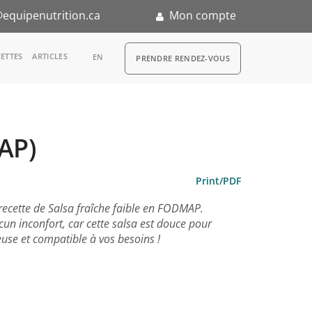
equipenutrition.ca
Mon compte
RDV
ETTES
ARTICLES
EN
PRENDRE RENDEZ-VOUS
MAP)
n
Print/PDF
recette de Salsa fraîche faible en FODMAP.
un inconfort, car cette salsa est douce pour
euse et compatible à vos besoins !