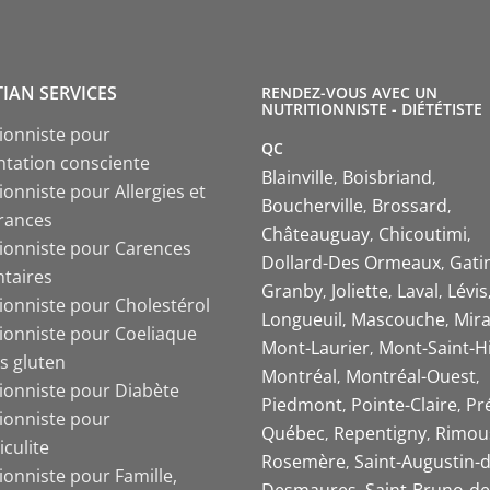
TIAN SERVICES
RENDEZ-VOUS AVEC UN
NUTRITIONNISTE - DIÉTÉTISTE
tionniste pour
QC
ntation consciente
Blainville
Boisbriand
ionniste pour Allergies et
Boucherville
Brossard
érances
Châteauguay
Chicoutimi
tionniste pour Carences
Dollard-Des Ormeaux
Gati
ntaires
Granby
Joliette
Laval
Lévis
tionniste pour Cholestérol
Longueuil
Mascouche
Mira
tionniste pour Coeliaque
Mont-Laurier
Mont-Saint-Hi
s gluten
Montréal
Montréal-Ouest
tionniste pour Diabète
Piedmont
Pointe-Claire
Pr
tionniste pour
Québec
Repentigny
Rimou
iculite
Rosemère
Saint-Augustin-d
ionniste pour Famille,