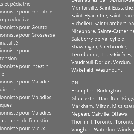
Desmaures
Saint-Bruno-de
s et pédiatrie
Montarville
Saint-Eustache
ionniste pour Fertilité et
Saint-Hyacinthe
Saint-Jean-
 reproductive
Richelieu
Saint-Lambert
Sa
tionniste pour Goutte
Nicéphore
Sainte-Catherin
tionniste pour Grossesse
Salaberry-de-Valleyfield
inatalité
Shawinigan
Sherbrooke
tionniste pour
Terrebonne
Trois-Rivières
tension
Vaudreuil-Dorion
Verdun
ionniste pour Intestin
Wakefield
Westmount
ble
tionniste pour Maladie
ON
ïdienne
Brampton
Burlington
tionniste pour Maladies
Gloucester
Hamilton
King
iques
Markham
Milton
Mississa
tionniste pour Maladies
Nepean
Oakville
Ottawa
matoires de l`intestin
Thornhill
Toronto
Toronto
tionniste pour Mieux
Vaughan
Waterloo
Windso