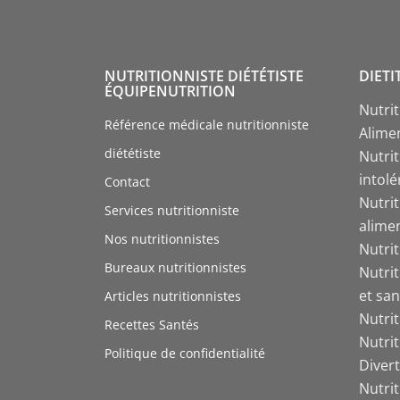
NUTRITIONNISTE DIÉTÉTISTE
DIETI
ÉQUIPENUTRITION
Nutri
Référence médicale nutritionniste
Alime
diététiste
Nutrit
intol
Contact
Nutri
Services nutritionniste
alime
Nos nutritionnistes
Nutri
Bureaux nutritionnistes
Nutri
et san
Articles nutritionnistes
Nutri
Recettes Santés
Nutri
Politique de confidentialité
Divert
Nutrit