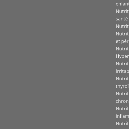
enfant
Nutrit
santé
Nutri
Nutri
et pér
Nutri
Hyper
Nutrit
irrita
Nutri
thyro
Nutri
chron
Nutri
inflam
Nutri