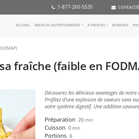
1-877-260-5535
contact@
Main
ACCUEIL
SERVICES NUTRITIONNISTE
A PROPOS
BUREAUX
REC
navigation
Consulter une nutritionniste
Notre équipe
 FODMAP)
Référence médicale
Dans les médias
Services aux entreprises
Notre mission
sa fraîche (faible en FOD
Groupes d'inspiration
Partenaires
KoalaPro
Stage en nutritio
Carrières
FAQ
Découvrez les délicieux avantages de notre 
Profitez d'une explosion de saveurs sans auc
votre système digestif. Une addition savour
Préparation
20
min
Cuisson
0
min
Portions
6