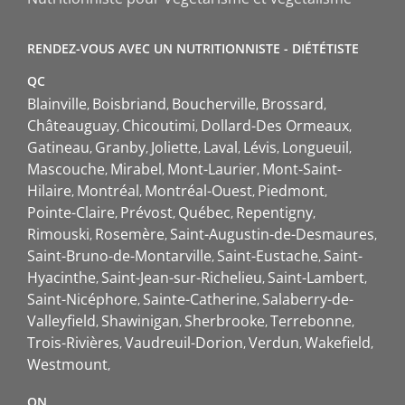
RENDEZ-VOUS AVEC UN NUTRITIONNISTE - DIÉTÉTISTE
QC
Blainville
Boisbriand
Boucherville
Brossard
Châteauguay
Chicoutimi
Dollard-Des Ormeaux
Gatineau
Granby
Joliette
Laval
Lévis
Longueuil
Mascouche
Mirabel
Mont-Laurier
Mont-Saint-
Hilaire
Montréal
Montréal-Ouest
Piedmont
Pointe-Claire
Prévost
Québec
Repentigny
Rimouski
Rosemère
Saint-Augustin-de-Desmaures
Saint-Bruno-de-Montarville
Saint-Eustache
Saint-
Hyacinthe
Saint-Jean-sur-Richelieu
Saint-Lambert
Saint-Nicéphore
Sainte-Catherine
Salaberry-de-
Valleyfield
Shawinigan
Sherbrooke
Terrebonne
Trois-Rivières
Vaudreuil-Dorion
Verdun
Wakefield
Westmount
ON