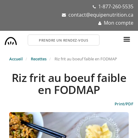
Aller
1-877-260-5535
au
contact@equipenutrition.ca
contenu
Mon compte
principal
PRENDRE UN RENDEZ-VOUS
Accueil
Recettes
Riz frit au boeuf faible en FODMAP
Riz frit au boeuf faible
en FODMAP
Print/PDF