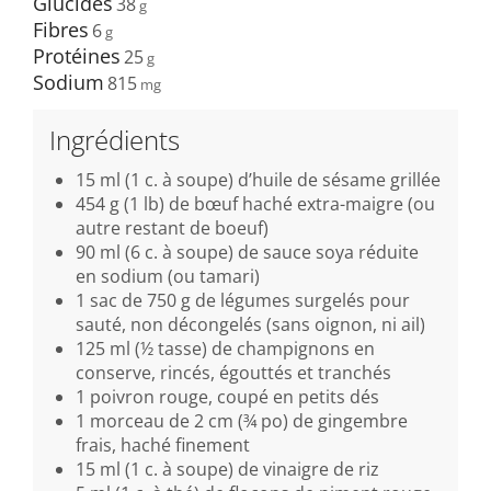
Glucides
38
Fibres
6
Protéines
25
Sodium
815
Ingrédients
15 ml (1 c. à soupe) d’huile de sésame grillée
454 g (1 lb) de bœuf haché extra-maigre (ou
autre restant de boeuf)
90 ml (6 c. à soupe) de sauce soya réduite
en sodium (ou tamari)
1 sac de 750 g de légumes surgelés pour
sauté, non décongelés (sans oignon, ni ail)
125 ml (½ tasse) de champignons en
conserve, rincés, égouttés et tranchés
1 poivron rouge, coupé en petits dés
1 morceau de 2 cm (¾ po) de gingembre
frais, haché finement
15 ml (1 c. à soupe) de vinaigre de riz