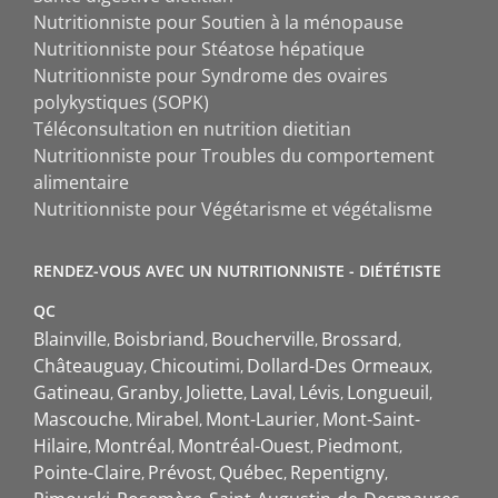
Nutritionniste pour Soutien à la ménopause
Nutritionniste pour Stéatose hépatique
Nutritionniste pour Syndrome des ovaires
polykystiques (SOPK)
Téléconsultation en nutrition dietitian
Nutritionniste pour Troubles du comportement
alimentaire
Nutritionniste pour Végétarisme et végétalisme
RENDEZ-VOUS AVEC UN NUTRITIONNISTE - DIÉTÉTISTE
QC
Blainville
Boisbriand
Boucherville
Brossard
Châteauguay
Chicoutimi
Dollard-Des Ormeaux
Gatineau
Granby
Joliette
Laval
Lévis
Longueuil
Mascouche
Mirabel
Mont-Laurier
Mont-Saint-
Hilaire
Montréal
Montréal-Ouest
Piedmont
Pointe-Claire
Prévost
Québec
Repentigny