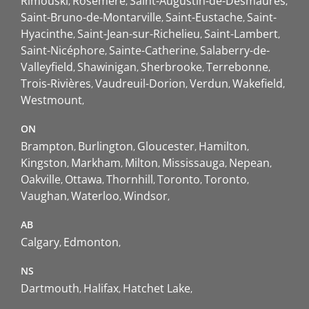
Rimouski
Rosemère
Saint-Augustin-de-Desmaures
Saint-Bruno-de-Montarville
Saint-Eustache
Saint-
Hyacinthe
Saint-Jean-sur-Richelieu
Saint-Lambert
Saint-Nicéphore
Sainte-Catherine
Salaberry-de-
Valleyfield
Shawinigan
Sherbrooke
Terrebonne
Trois-Rivières
Vaudreuil-Dorion
Verdun
Wakefield
Westmount
ON
Brampton
Burlington
Gloucester
Hamilton
Kingston
Markham
Milton
Mississauga
Nepean
Oakville
Ottawa
Thornhill
Toronto
Toronto
Vaughan
Waterloo
Windsor
AB
Calgary
Edmonton
NS
Dartmouth
Halifax
Hatchet Lake