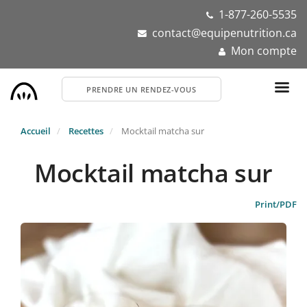
Aller
1-877-260-5535
au
contact@equipenutrition.ca
contenu
Mon compte
principal
PRENDRE UN RENDEZ-VOUS
Accueil
Recettes
Mocktail matcha sur
Mocktail matcha sur
Print/PDF