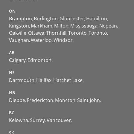
ON
Brampton
Burlington
Gloucester
Hamilton
Kingston
Markham
Milton
Mississauga
Nepean
Oakville
Ottawa
Thornhill
Toronto
Toronto
Vaughan
Waterloo
Windsor
AB
Calgary
Edmonton
NS
Dartmouth
Halifax
Hatchet Lake
NB
Dieppe
Fredericton
Moncton
Saint John
BC
Kelowna
Surrey
Vancouver
SK