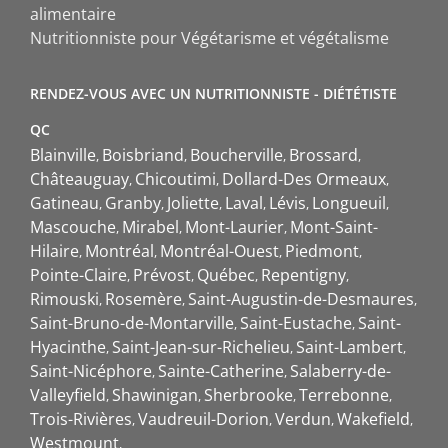
alimentaire
Nutritionniste pour Végétarisme et végétalisme
RENDEZ-VOUS AVEC UN NUTRITIONNISTE - DIÉTÉTISTE
QC
Blainville
Boisbriand
Boucherville
Brossard
Châteauguay
Chicoutimi
Dollard-Des Ormeaux
Gatineau
Granby
Joliette
Laval
Lévis
Longueuil
Mascouche
Mirabel
Mont-Laurier
Mont-Saint-
Hilaire
Montréal
Montréal-Ouest
Piedmont
Pointe-Claire
Prévost
Québec
Repentigny
Rimouski
Rosemère
Saint-Augustin-de-Desmaures
Saint-Bruno-de-Montarville
Saint-Eustache
Saint-
Hyacinthe
Saint-Jean-sur-Richelieu
Saint-Lambert
Saint-Nicéphore
Sainte-Catherine
Salaberry-de-
Valleyfield
Shawinigan
Sherbrooke
Terrebonne
Trois-Rivières
Vaudreuil-Dorion
Verdun
Wakefield
Westmount