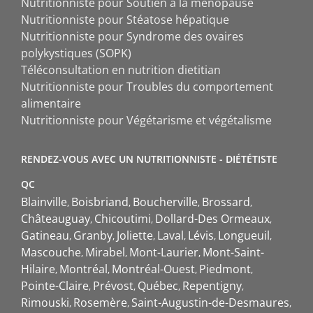
Nutritionniste pour Soutien à la ménopause
Nutritionniste pour Stéatose hépatique
Nutritionniste pour Syndrome des ovaires
polykystiques (SOPK)
Téléconsultation en nutrition dietitian
Nutritionniste pour Troubles du comportement
alimentaire
Nutritionniste pour Végétarisme et végétalisme
RENDEZ-VOUS AVEC UN NUTRITIONNISTE - DIÉTÉTISTE
QC
Blainville
Boisbriand
Boucherville
Brossard
Châteauguay
Chicoutimi
Dollard-Des Ormeaux
Gatineau
Granby
Joliette
Laval
Lévis
Longueuil
Mascouche
Mirabel
Mont-Laurier
Mont-Saint-
Hilaire
Montréal
Montréal-Ouest
Piedmont
Pointe-Claire
Prévost
Québec
Repentigny
Rimouski
Rosemère
Saint-Augustin-de-Desmaures