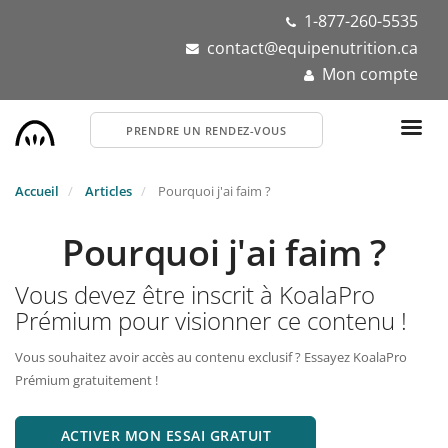
Aller
1-877-260-5535
au
contact@equipenutrition.ca
contenu
Mon compte
principal
PRENDRE UN RENDEZ-VOUS
Accueil
Articles
Pourquoi j'ai faim ?
Pourquoi j'ai faim ?
Vous devez être inscrit à KoalaPro
Prémium pour visionner ce contenu !
Vous souhaitez avoir accès au contenu exclusif ? Essayez KoalaPro
Prémium gratuitement !
ACTIVER MON ESSAI GRATUIT