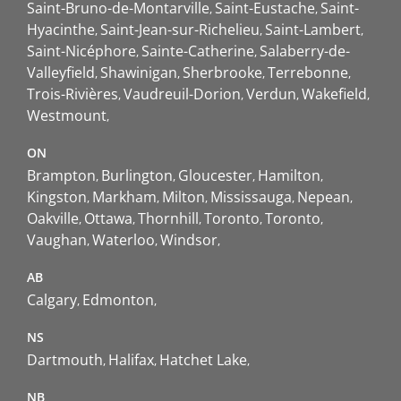
Saint-Bruno-de-Montarville
Saint-Eustache
Saint-
Hyacinthe
Saint-Jean-sur-Richelieu
Saint-Lambert
Saint-Nicéphore
Sainte-Catherine
Salaberry-de-
Valleyfield
Shawinigan
Sherbrooke
Terrebonne
Trois-Rivières
Vaudreuil-Dorion
Verdun
Wakefield
Westmount
ON
Brampton
Burlington
Gloucester
Hamilton
Kingston
Markham
Milton
Mississauga
Nepean
Oakville
Ottawa
Thornhill
Toronto
Toronto
Vaughan
Waterloo
Windsor
AB
Calgary
Edmonton
NS
Dartmouth
Halifax
Hatchet Lake
NB