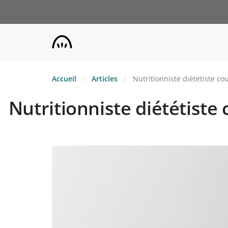
Aller
au
contenu
principal
Accueil
Articles
Nutritionniste diététiste c
Nutritionniste diététiste