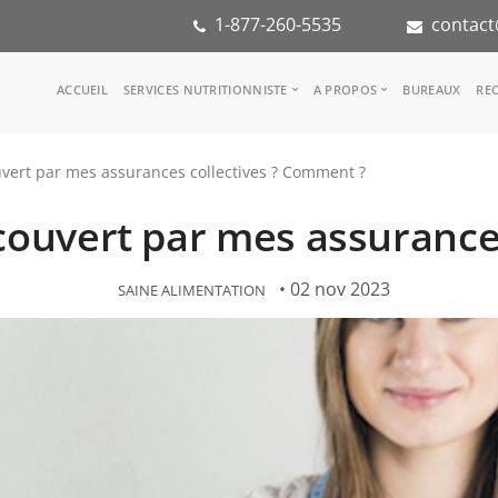
1-877-260-5535
contact
Main
ACCUEIL
SERVICES NUTRITIONNISTE
A PROPOS
BUREAUX
REC
navigation
Consulter une nutritionniste
Notre équipe
ouvert par mes assurances collectives ? Comment ?
Référence médicale
Dans les médias
Services aux entreprises
Notre mission
 couvert par mes assuranc
Groupes d'inspiration
Partenaires
KoalaPro
Stage en nutritio
Carrières
• 02 nov 2023
SAINE ALIMENTATION
FAQ