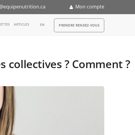
@equipenutrition.ca
Mon compte
RDV
ETTES
ARTICLES
EN
PRENDRE RENDEZ-VOUS
es collectives ? Comment ?
n