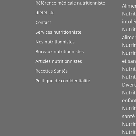
Référence médicale nutritionniste
Alime
diététiste
Nutrit
intol
Contact
Nutri
Services nutritionniste
alime
Nos nutritionnistes
Nutri
Bureaux nutritionnistes
Nutri
et san
Articles nutritionnistes
Nutri
Recettes Santés
Nutri
Politique de confidentialité
Divert
Nutrit
enfant
Nutrit
santé
Nutri
Nutri