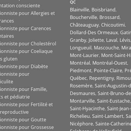
QC
ntation consciente
Blainville
Boisbriand
ionniste pour Allergies et
Boucherville
Brossard
érances
Châteauguay
Chicoutimi
tionniste pour Carences
Dollard-Des Ormeaux
Gati
ntaires
Granby
Joliette
Laval
Lévis
tionniste pour Cholestérol
Longueuil
Mascouche
Mira
tionniste pour Coeliaque
Mont-Laurier
Mont-Saint-Hi
s gluten
Montréal
Montréal-Ouest
tionniste pour Diabète
Piedmont
Pointe-Claire
Pr
tionniste pour
Québec
Repentigny
Rimou
iculite
Rosemère
Saint-Augustin-d
ionniste pour Famille,
Desmaures
Saint-Bruno-de
s et pédiatrie
Montarville
Saint-Eustache
ionniste pour Fertilité et
Saint-Hyacinthe
Saint-Jean-
 reproductive
Richelieu
Saint-Lambert
Sa
tionniste pour Goutte
Nicéphore
Sainte-Catherin
tionniste pour Grossesse