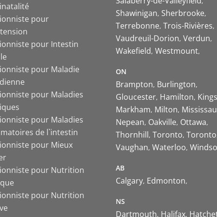
Salaberry-de-Valleyfield
inatalité
Shawinigan
Sherbrooke
tionniste pour
Terrebonne
Trois-Rivières
tension
Vaudreuil-Dorion
Verdun
ionniste pour Intestin
Wakefield
Westmount
ble
tionniste pour Maladie
ON
ïdienne
Brampton
Burlington
tionniste pour Maladies
Gloucester
Hamilton
King
iques
Markham
Milton
Mississa
tionniste pour Maladies
Nepean
Oakville
Ottawa
matoires de l`intestin
Thornhill
Toronto
Toronto
tionniste pour Mieux
Vaughan
Waterloo
Windso
er
AB
ionniste pour Nutrition
Calgary
Edmonton
ique
ionniste pour Nutrition
NS
ive
Dartmouth
Halifax
Hatche