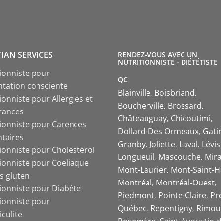
TIAN SERVICES
RENDEZ-VOUS AVEC UN
NUTRITIONNISTE - DIÉTÉTISTE
tionniste pour
QC
ntation consciente
Blainville
Boisbriand
ionniste pour Allergies et
Boucherville
Brossard
érances
Châteauguay
Chicoutimi
tionniste pour Carences
Dollard-Des Ormeaux
Gati
ntaires
Granby
Joliette
Laval
Lévis
tionniste pour Cholestérol
Longueuil
Mascouche
Mira
tionniste pour Coeliaque
Mont-Laurier
Mont-Saint-Hi
s gluten
Montréal
Montréal-Ouest
tionniste pour Diabète
Piedmont
Pointe-Claire
Pr
tionniste pour
Québec
Repentigny
Rimou
iculite
Rosemère
Saint-Augustin-d