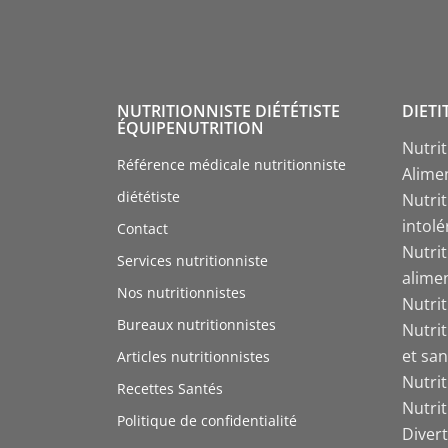
NUTRITIONNISTE DIÉTÉTISTE
DIETI
ÉQUIPENUTRITION
Nutri
Référence médicale nutritionniste
Alime
diététiste
Nutrit
intol
Contact
Nutri
Services nutritionniste
alime
Nos nutritionnistes
Nutri
Bureaux nutritionnistes
Nutri
et san
Articles nutritionnistes
Nutri
Recettes Santés
Nutri
Politique de confidentialité
Divert