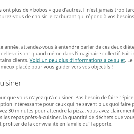
ins ont plus de « bobos » que d’autres. Il n’est jamais trop 
surez-vous de choisir le carburant qui répond à vos besoins
tte année, attendez-vous à entendre parler de ces deux diètes
, celles-ci sont quand même dans l’imaginaire collectif. Fait
tains clients.
Voici un peu plus d’informations à ce sujet
. L
la mieux placée pour vous guider vers vos objectifs !
cuisiner
ur que vous n’ayez qu’à cuisiner. Pas besoin de faire l’épiceri
 option intéressante pour ceux qui ne savent plus quoi fair
 avez 30 minutes pour attendre la pizza, vous avez claireme
 pas les repas prêts-à-cuisiner, la quantité de déchets que v
rofiter de la convivialité en famille qu’il apporte.