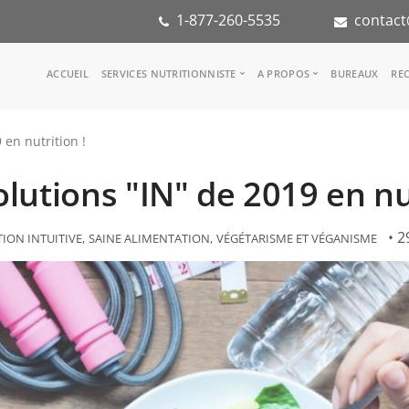
1-877-260-5535
contact
Main
ACCUEIL
SERVICES NUTRITIONNISTE
A PROPOS
BUREAUX
REC
navigation
Consulter une nutritionniste
Notre équipe
 en nutrition !
Référence médicale
Dans les médias
Services aux entreprises
Notre mission
olutions "IN" de 2019 en nut
Groupes d'inspiration
Partenaires
KoalaPro
Stage en nutritio
Carrières
• 2
ION INTUITIVE
SAINE ALIMENTATION
VÉGÉTARISME ET VÉGANISME
FAQ