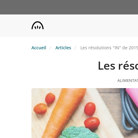
Aller
au
contenu
principal
Accueil
Articles
Les résolutions "IN" de 2019
Les rés
ALIMENTAT