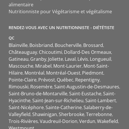
alimentaire
Nutritionniste pour Végétarisme et végétalisme
RENDEZ-VOUS AVEC UN NUTRITIONNISTE - DIÉTÉTISTE
QC
Blainville
Boisbriand
Boucherville
Brossard
Châteauguay
Chicoutimi
Dollard-Des Ormeaux
Gatineau
Granby
Joliette
Laval
Lévis
Longueuil
Mascouche
Mirabel
Mont-Laurier
Mont-Saint-
Hilaire
Montréal
Montréal-Ouest
Piedmont
Pointe-Claire
Prévost
Québec
Repentigny
Rimouski
Rosemère
Saint-Augustin-de-Desmaures
Saint-Bruno-de-Montarville
Saint-Eustache
Saint-
Hyacinthe
Saint-Jean-sur-Richelieu
Saint-Lambert
Saint-Nicéphore
Sainte-Catherine
Salaberry-de-
Valleyfield
Shawinigan
Sherbrooke
Terrebonne
Trois-Rivières
Vaudreuil-Dorion
Verdun
Wakefield
Westmount