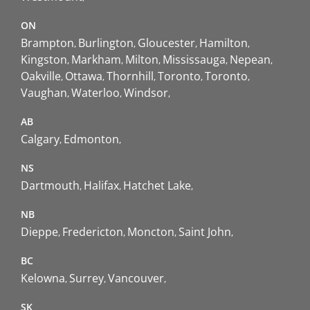
ON
Brampton
Burlington
Gloucester
Hamilton
Kingston
Markham
Milton
Mississauga
Nepean
Oakville
Ottawa
Thornhill
Toronto
Toronto
Vaughan
Waterloo
Windsor
AB
Calgary
Edmonton
NS
Dartmouth
Halifax
Hatchet Lake
NB
Dieppe
Fredericton
Moncton
Saint John
BC
Kelowna
Surrey
Vancouver
SK