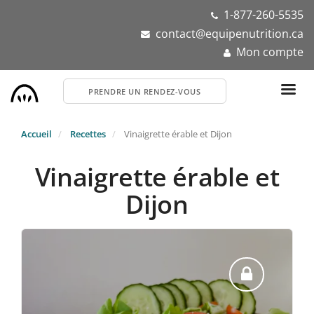
Aller
1-877-260-5535
au
contact@equipenutrition.ca
contenu
Mon compte
principal
PRENDRE UN RENDEZ-VOUS
Accueil
Recettes
Vinaigrette érable et Dijon
Vinaigrette érable et
Dijon