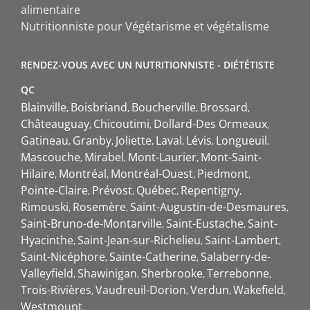
alimentaire
Nutritionniste pour Végétarisme et végétalisme
RENDEZ-VOUS AVEC UN NUTRITIONNISTE - DIÉTÉTISTE
QC
Blainville
Boisbriand
Boucherville
Brossard
Châteauguay
Chicoutimi
Dollard-Des Ormeaux
Gatineau
Granby
Joliette
Laval
Lévis
Longueuil
Mascouche
Mirabel
Mont-Laurier
Mont-Saint-
Hilaire
Montréal
Montréal-Ouest
Piedmont
Pointe-Claire
Prévost
Québec
Repentigny
Rimouski
Rosemère
Saint-Augustin-de-Desmaures
Saint-Bruno-de-Montarville
Saint-Eustache
Saint-
Hyacinthe
Saint-Jean-sur-Richelieu
Saint-Lambert
Saint-Nicéphore
Sainte-Catherine
Salaberry-de-
Valleyfield
Shawinigan
Sherbrooke
Terrebonne
Trois-Rivières
Vaudreuil-Dorion
Verdun
Wakefield
Westmount