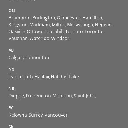
ON
Brampton
Burlington
Gloucester
Hamilton
Kingston
Markham
Milton
Mississauga
Nepean
Oakville
Ottawa
Thornhill
Toronto
Toronto
Vaughan
Waterloo
Windsor
AB
Calgary
Edmonton
NS
Dartmouth
Halifax
Hatchet Lake
NB
Dieppe
Fredericton
Moncton
Saint John
BC
Kelowna
Surrey
Vancouver
SK