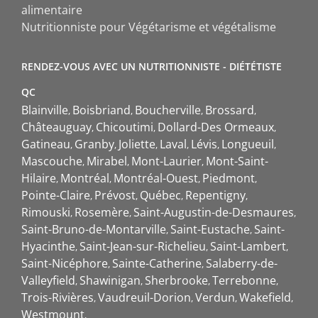
alimentaire
Nutritionniste pour Végétarisme et végétalisme
RENDEZ-VOUS AVEC UN NUTRITIONNISTE - DIÉTÉTISTE
QC
Blainville
Boisbriand
Boucherville
Brossard
Châteauguay
Chicoutimi
Dollard-Des Ormeaux
Gatineau
Granby
Joliette
Laval
Lévis
Longueuil
Mascouche
Mirabel
Mont-Laurier
Mont-Saint-
Hilaire
Montréal
Montréal-Ouest
Piedmont
Pointe-Claire
Prévost
Québec
Repentigny
Rimouski
Rosemère
Saint-Augustin-de-Desmaures
Saint-Bruno-de-Montarville
Saint-Eustache
Saint-
Hyacinthe
Saint-Jean-sur-Richelieu
Saint-Lambert
Saint-Nicéphore
Sainte-Catherine
Salaberry-de-
Valleyfield
Shawinigan
Sherbrooke
Terrebonne
Trois-Rivières
Vaudreuil-Dorion
Verdun
Wakefield
Westmount