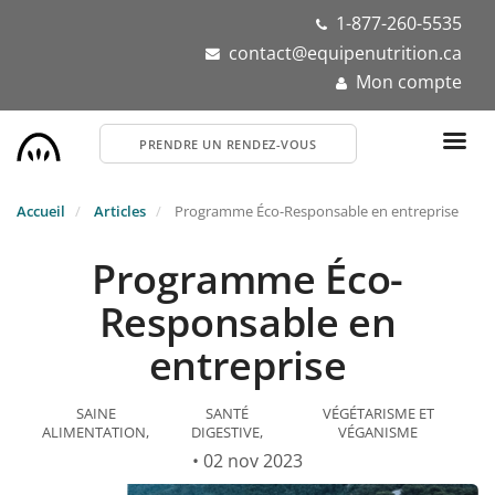
Aller
1-877-260-5535
au
contact@equipenutrition.ca
contenu
Mon compte
principal
PRENDRE UN RENDEZ-VOUS
Accueil
Articles
Programme Éco-Responsable en entreprise
Programme Éco-
Responsable en
entreprise
SAINE
SANTÉ
VÉGÉTARISME ET
ALIMENTATION
DIGESTIVE
VÉGANISME
• 02 nov 2023