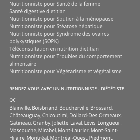
Nutritionniste pour Santé de la femme
Santé digestive dietitian
Nutritionniste pour Soutien à la ménopause
Nutritionniste pour Stéatose hépatique
Nutritionniste pour Syndrome des ovaires
polykystiques (SOPK)
Téléconsultation en nutrition dietitian
Nutritionniste pour Troubles du comportement
alimentaire
Nutritionniste pour Végétarisme et végétalisme
RENDEZ-VOUS AVEC UN NUTRITIONNISTE - DIÉTÉTISTE
QC
Blainville
Boisbriand
Boucherville
Brossard
Châteauguay
Chicoutimi
Dollard-Des Ormeaux
Gatineau
Granby
Joliette
Laval
Lévis
Longueuil
Mascouche
Mirabel
Mont-Laurier
Mont-Saint-
Hilaire
Montréal
Montréal-Ouest
Piedmont