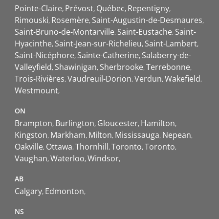
Pointe-Claire
Prévost
Québec
Repentigny
Rimouski
Rosemère
Saint-Augustin-de-Desmaures
Saint-Bruno-de-Montarville
Saint-Eustache
Saint-
Hyacinthe
Saint-Jean-sur-Richelieu
Saint-Lambert
Saint-Nicéphore
Sainte-Catherine
Salaberry-de-
Valleyfield
Shawinigan
Sherbrooke
Terrebonne
Trois-Rivières
Vaudreuil-Dorion
Verdun
Wakefield
Westmount
ON
Brampton
Burlington
Gloucester
Hamilton
Kingston
Markham
Milton
Mississauga
Nepean
Oakville
Ottawa
Thornhill
Toronto
Toronto
Vaughan
Waterloo
Windsor
AB
Calgary
Edmonton
NS