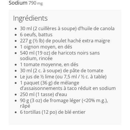
Sodium
790
Ingrédients
30 ml (2 cuillères à soupe) d’huile de canola
6 oeufs, battus
227 g (½ lb) de poulet haché extra maigre
1 oignon moyen, en dés
540 ml (19 oz) de haricots noirs sans
sodium, rincée
1 tomate moyenne, en dés
30 ml (2 c. à soupe) de pâte de tomate
Le jus de ½ lime (ou 7,5 ml / ½ c. à table)
1 paquet (36 g) de mélange
d’assaisonnements à taco réduit en sodium
250 ml (1 tasse) d’eau
90 g (3 oz) de fromage léger (<20% m.g.),
râpé
6 tortillas (12 po) de blé entier