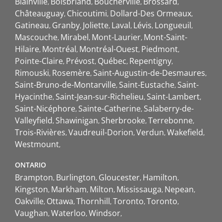
Blainville
Boisbriand
Boucherville
Brossard
Châteauguay
Chicoutimi
Dollard-Des Ormeaux
Gatineau
Granby
Joliette
Laval
Lévis
Longueuil
Mascouche
Mirabel
Mont-Laurier
Mont-Saint-
Hilaire
Montréal
Montréal-Ouest
Piedmont
Pointe-Claire
Prévost
Québec
Repentigny
Rimouski
Rosemère
Saint-Augustin-de-Desmaures
Saint-Bruno-de-Montarville
Saint-Eustache
Saint-
Hyacinthe
Saint-Jean-sur-Richelieu
Saint-Lambert
Saint-Nicéphore
Sainte-Catherine
Salaberry-de-
Valleyfield
Shawinigan
Sherbrooke
Terrebonne
Trois-Rivières
Vaudreuil-Dorion
Verdun
Wakefield
Westmount
ONTARIO
Brampton
Burlington
Gloucester
Hamilton
Kingston
Markham
Milton
Mississauga
Nepean
Oakville
Ottawa
Thornhill
Toronto
Toronto
Vaughan
Waterloo
Windsor