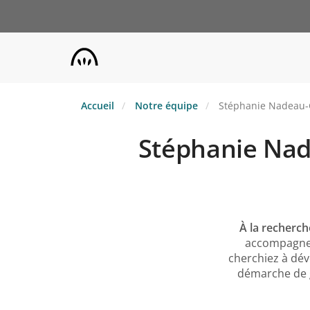
Aller
au
contenu
principal
Accueil
Notre équipe
Stéphanie Nadeau-Gr
Stéphanie Nade
À la recherch
accompagne 
cherchiez à dév
démarche de g