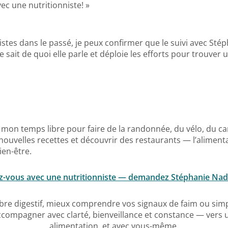
vec une nutritionniste! »
istes dans le passé, je peux confirmer que le suivi avec Stép
le sait de quoi elle parle et déploie les efforts pour trouve
e mon temps libre pour faire de la randonnée, du vélo, du 
nouvelles recettes et découvrir des restaurants — l’aliment
ien-être.
z-vous avec une nutritionniste — demandez Stéphanie Nad
ibre digestif, mieux comprendre vos signaux de faim ou si
accompagner avec clarté, bienveillance et constance — vers u
alimentation, et avec vous-même.