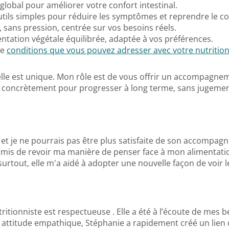
obal pour améliorer votre confort intestinal.
utils simples pour réduire les symptômes et reprendre le co
 sans pression, centrée sur vos besoins réels.
entation végétale équilibrée, adaptée à vos préférences.
de
conditions que vous pouvez adresser avec votre nutrition
lle est unique. Mon rôle est de vous offrir un accompagnem
nt concrètement pour progresser à long terme, sans jugement
e, et je ne pourrais pas être plus satisfaite de son accomp
rmis de revoir ma manière de penser face à mon alimentation
 surtout, elle m'a aidé à adopter une nouvelle façon de voi
tionniste est respectueuse . Elle a été à l’écoute de mes bes
ttitude empathique, Stéphanie a rapidement créé un lien d