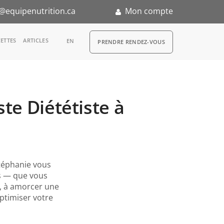
@equipenutrition.ca
Mon compte
RDV
ETTES
ARTICLES
EN
PRENDRE RENDEZ-VOUS
te Diététiste à
n
éphanie vous
s — que vous
s, à amorcer une
ptimiser votre