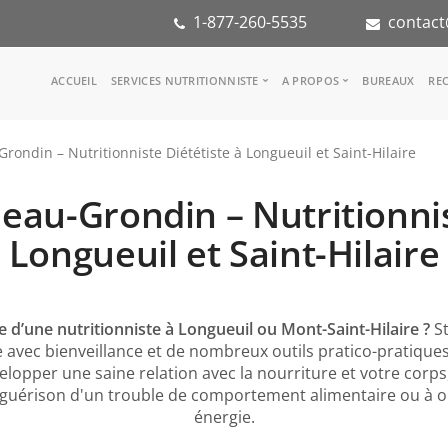
1-877-260-5535
contact
Main
ACCUEIL
SERVICES NUTRITIONNISTE
A PROPOS
BUREAUX
REC
navigation
Consulter une nutritionniste
Notre équipe
ondin – Nutritionniste Diététiste à Longueuil et Saint-Hilaire
Référence médicale
Dans les médias
Services aux entreprises
Notre mission
au-Grondin – Nutritionnis
Groupes d'inspiration
Partenaires
KoalaPro
Stage en nutritio
Longueuil et Saint-Hilaire
Carrières
FAQ
e d’une nutritionniste à Longueuil ou Mont-Saint-Hilaire ?
St
avec bienveillance et de nombreux outils pratico-pratique
elopper une saine relation avec la nourriture et votre corp
uérison d'un trouble de comportement alimentaire ou à o
énergie.