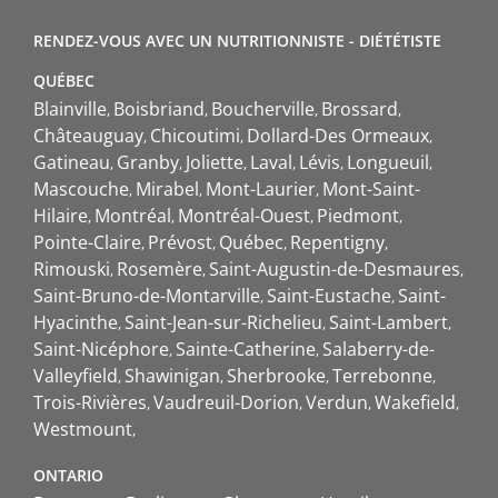
RENDEZ-VOUS AVEC UN NUTRITIONNISTE - DIÉTÉTISTE
QUÉBEC
Blainville
Boisbriand
Boucherville
Brossard
Châteauguay
Chicoutimi
Dollard-Des Ormeaux
Gatineau
Granby
Joliette
Laval
Lévis
Longueuil
Mascouche
Mirabel
Mont-Laurier
Mont-Saint-
Hilaire
Montréal
Montréal-Ouest
Piedmont
Pointe-Claire
Prévost
Québec
Repentigny
Rimouski
Rosemère
Saint-Augustin-de-Desmaures
Saint-Bruno-de-Montarville
Saint-Eustache
Saint-
Hyacinthe
Saint-Jean-sur-Richelieu
Saint-Lambert
Saint-Nicéphore
Sainte-Catherine
Salaberry-de-
Valleyfield
Shawinigan
Sherbrooke
Terrebonne
Trois-Rivières
Vaudreuil-Dorion
Verdun
Wakefield
Westmount
ONTARIO