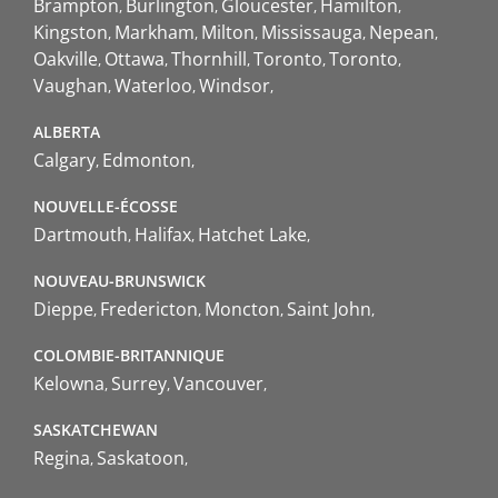
Brampton
Burlington
Gloucester
Hamilton
Kingston
Markham
Milton
Mississauga
Nepean
Oakville
Ottawa
Thornhill
Toronto
Toronto
Vaughan
Waterloo
Windsor
ALBERTA
Calgary
Edmonton
NOUVELLE-ÉCOSSE
Dartmouth
Halifax
Hatchet Lake
NOUVEAU-BRUNSWICK
Dieppe
Fredericton
Moncton
Saint John
COLOMBIE-BRITANNIQUE
Kelowna
Surrey
Vancouver
SASKATCHEWAN
Regina
Saskatoon