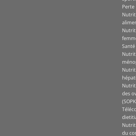
Perte 
Nutri
alime
Nutrit
femm
Santé 
Nutrit
méno
Nutri
hépat
Nutri
des o
(SOPK
Téléco
dietit
Nutri
du co