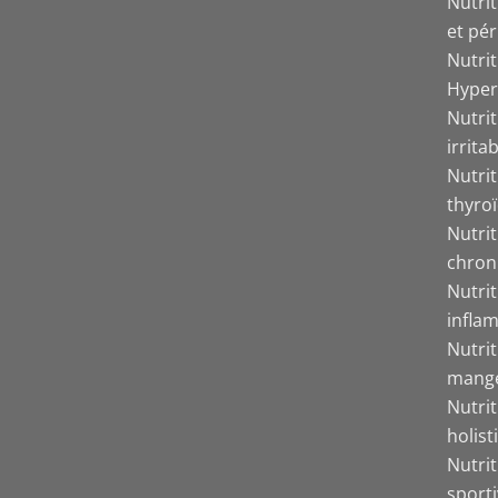
Nutri
et pér
Nutri
Hyper
Nutrit
irrita
Nutri
thyro
Nutri
chron
Nutri
inflam
Nutri
mang
Nutrit
holist
Nutrit
sport