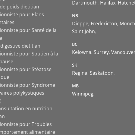
Dartmouth
Halifax
Hatche
de poids dietitian
tionniste pour Plans
NB
ntaires
Dieppe
Fredericton
Monct
ionniste pour Santé de la
Saint John
e
BC
digestive dietitian
Kelowna
Surrey
Vancouve
ionniste pour Soutien à la
pause
SK
tionniste pour Stéatose
Regina
Saskatoon
ique
tionniste pour Syndrome
MB
vaires polykystiques
Winnipeg
)
nsultation en nutrition
ian
tionniste pour Troubles
mportement alimentaire