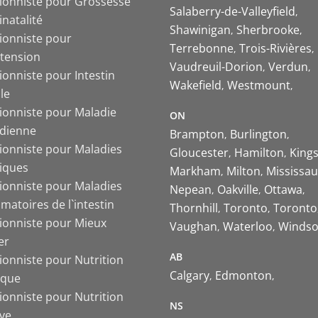
tionniste pour Grossesse
Salaberry-de-Valleyfield
inatalité
Shawinigan
Sherbrooke
tionniste pour
Terrebonne
Trois-Rivières
tension
Vaudreuil-Dorion
Verdun
ionniste pour Intestin
Wakefield
Westmount
ble
tionniste pour Maladie
ON
ïdienne
Brampton
Burlington
tionniste pour Maladies
Gloucester
Hamilton
King
iques
Markham
Milton
Mississa
tionniste pour Maladies
Nepean
Oakville
Ottawa
matoires de l`intestin
Thornhill
Toronto
Toronto
tionniste pour Mieux
Vaughan
Waterloo
Windso
er
AB
ionniste pour Nutrition
Calgary
Edmonton
ique
ionniste pour Nutrition
NS
ive