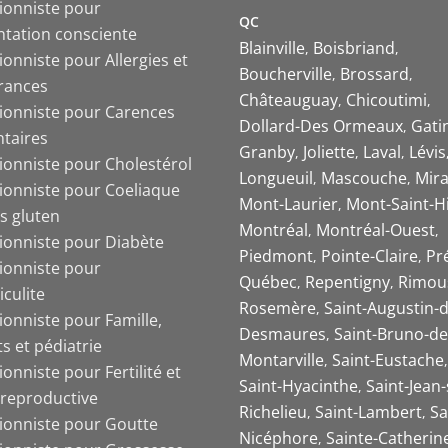
tionniste pour
QC
ntation consciente
Blainville
Boisbriand
ionniste pour Allergies et
Boucherville
Brossard
érances
Châteauguay
Chicoutimi
tionniste pour Carences
Dollard-Des Ormeaux
Gati
ntaires
Granby
Joliette
Laval
Lévis
tionniste pour Cholestérol
Longueuil
Mascouche
Mira
tionniste pour Coeliaque
Mont-Laurier
Mont-Saint-Hi
s gluten
Montréal
Montréal-Ouest
tionniste pour Diabète
Piedmont
Pointe-Claire
Pr
tionniste pour
Québec
Repentigny
Rimou
iculite
Rosemère
Saint-Augustin-d
ionniste pour Famille,
Desmaures
Saint-Bruno-de
s et pédiatrie
Montarville
Saint-Eustache
ionniste pour Fertilité et
Saint-Hyacinthe
Saint-Jean-
 reproductive
Richelieu
Saint-Lambert
Sa
tionniste pour Goutte
Nicéphore
Sainte-Catherin