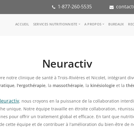
1-877-260-5535
contact
Main
ACCUEIL
SERVICES NUTRITIONNISTE
A PROPOS
BUREAUX
REC
navigation
Consulter une nutritionniste
Notre équipe
Référence médicale
Dans les médias
Services aux entreprises
Notre mission
Neuractiv
Groupes d'inspiration
Partenaires
KoalaPro
Stage en nutritio
Carrières
re notre clinique de santé à Trois-Rivières et Nicolet, intégrant di
FAQ
ratique
,
l'ergothérapie
, la
massothérapie
, la
kinésiologie
et la
thé
euractiv
, nous croyons en la puissance de la collaboration interdis
he unique. Notre équipe travaille en étroite collaboration, réuniss
lines pour offrir un traitement global et efficace. En tant que nutr
 de cette équipe et de contribuer à l'amélioration du bien-être de n