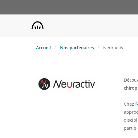
Aller
au
contenu
principal
Accueil
Nos partenaires
Neuractiv
Découv
chirop
N
Chez
approc
discip
partie