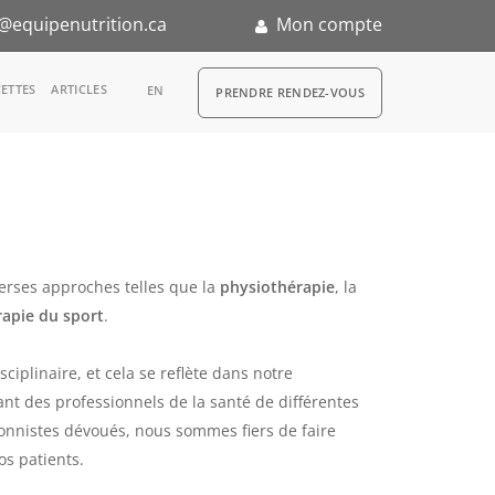
@equipenutrition.ca
Mon compte
RDV
ETTES
ARTICLES
EN
PRENDRE RENDEZ-VOUS
n
verses approches telles que la
physiothérapie
, la
rapie du sport
.
ciplinaire, et cela se reflète dans notre
ant des professionnels de la santé de différentes
itionnistes dévoués, nous sommes fiers de faire
os patients.