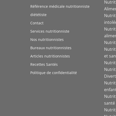
Nutri
Référence médicale nutritionniste
Alime
diététiste
Nutrit
intol
Contact
Nutri
Services nutritionniste
alime
Nos nutritionnistes
Nutri
Bureaux nutritionnistes
Nutri
et san
Articles nutritionnistes
Nutri
Recettes Santés
Nutri
Politique de confidentialité
Divert
Nutrit
enfant
Nutrit
santé
Nutri