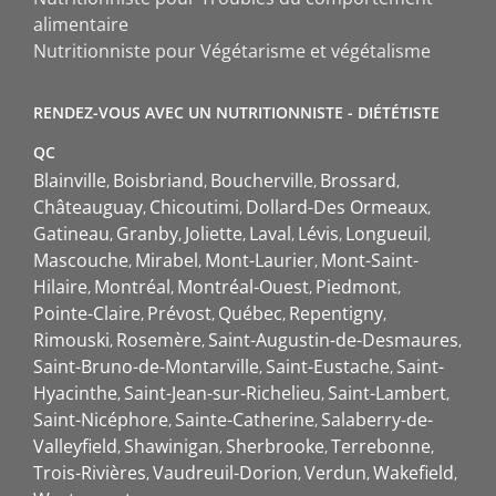
alimentaire
Nutritionniste pour Végétarisme et végétalisme
RENDEZ-VOUS AVEC UN NUTRITIONNISTE - DIÉTÉTISTE
QC
Blainville
Boisbriand
Boucherville
Brossard
Châteauguay
Chicoutimi
Dollard-Des Ormeaux
Gatineau
Granby
Joliette
Laval
Lévis
Longueuil
Mascouche
Mirabel
Mont-Laurier
Mont-Saint-
Hilaire
Montréal
Montréal-Ouest
Piedmont
Pointe-Claire
Prévost
Québec
Repentigny
Rimouski
Rosemère
Saint-Augustin-de-Desmaures
Saint-Bruno-de-Montarville
Saint-Eustache
Saint-
Hyacinthe
Saint-Jean-sur-Richelieu
Saint-Lambert
Saint-Nicéphore
Sainte-Catherine
Salaberry-de-
Valleyfield
Shawinigan
Sherbrooke
Terrebonne
Trois-Rivières
Vaudreuil-Dorion
Verdun
Wakefield