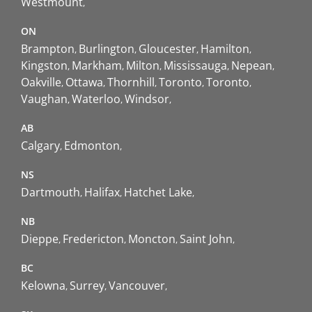
Westmount
ON
Brampton
Burlington
Gloucester
Hamilton
Kingston
Markham
Milton
Mississauga
Nepean
Oakville
Ottawa
Thornhill
Toronto
Toronto
Vaughan
Waterloo
Windsor
AB
Calgary
Edmonton
NS
Dartmouth
Halifax
Hatchet Lake
NB
Dieppe
Fredericton
Moncton
Saint John
BC
Kelowna
Surrey
Vancouver