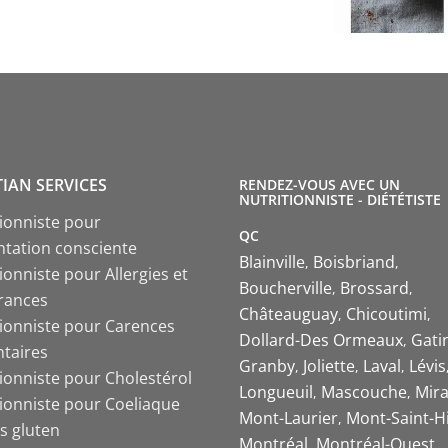
TIAN SERVICES
RENDEZ-VOUS AVEC UN
NUTRITIONNISTE - DIÉTÉTISTE
tionniste pour
QC
ntation consciente
Blainville
Boisbriand
ionniste pour Allergies et
Boucherville
Brossard
érances
Châteauguay
Chicoutimi
tionniste pour Carences
Dollard-Des Ormeaux
Gati
ntaires
Granby
Joliette
Laval
Lévis
tionniste pour Cholestérol
Longueuil
Mascouche
Mira
tionniste pour Coeliaque
Mont-Laurier
Mont-Saint-Hi
s gluten
Montréal
Montréal-Ouest