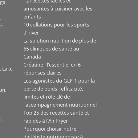
12 recettes faciles et
uga
amusantes à cuisiner avec les
enfants
10 collations pour les sports
r
d’hiver
La solution nutrition de plus de
65 cliniques de santé au
Canada
Créatine : l’essentiel en 6
t Lake
réponses claires
Les agonistes du GLP-1 pour la
perte de poids : efficacité,
on
limites et rôle clé de
l’accompagnement nutritionnel
Top 25 des recettes santé et
r
rapides à l’Air Fryer
Pourquoi choisir notre
diététiste-nutritionniste à