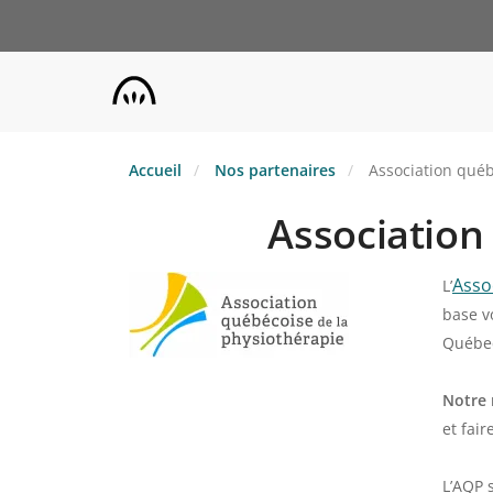
Aller
au
contenu
principal
Accueil
Nos partenaires
Association québ
Association
Asso
L’
base v
Québe
Notre 
et fai
L’AQP 