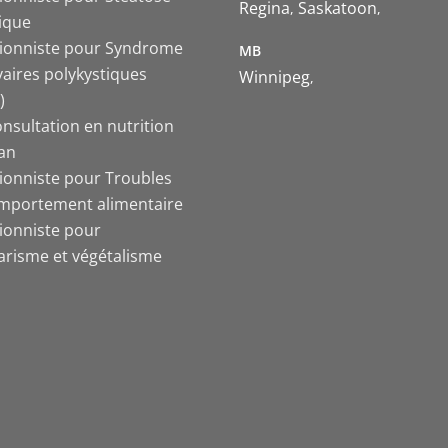
Regina
Saskatoon
ique
tionniste pour Syndrome
MB
vaires polykystiques
Winnipeg
)
nsultation en nutrition
ian
tionniste pour Troubles
mportement alimentaire
tionniste pour
arisme et végétalisme