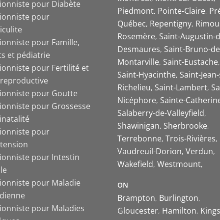
tionniste pour Diabète
Piedmont
Pointe-Claire
Pr
tionniste pour
Québec
Repentigny
Rimou
iculite
Rosemère
Saint-Augustin-d
ionniste pour Famille,
Desmaures
Saint-Bruno-de
s et pédiatrie
Montarville
Saint-Eustache
ionniste pour Fertilité et
Saint-Hyacinthe
Saint-Jean-
 reproductive
Richelieu
Saint-Lambert
Sa
tionniste pour Goutte
Nicéphore
Sainte-Catherin
tionniste pour Grossesse
Salaberry-de-Valleyfield
inatalité
Shawinigan
Sherbrooke
tionniste pour
Terrebonne
Trois-Rivières
tension
Vaudreuil-Dorion
Verdun
ionniste pour Intestin
Wakefield
Westmount
ble
tionniste pour Maladie
ON
ïdienne
Brampton
Burlington
tionniste pour Maladies
Gloucester
Hamilton
King