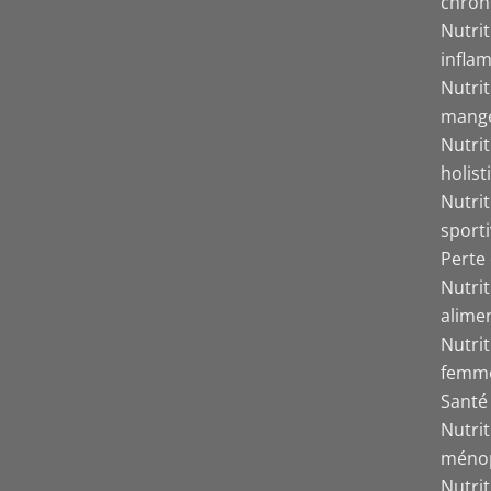
chron
Nutri
inflam
Nutri
mang
Nutrit
holist
Nutrit
sport
Perte 
Nutri
alime
Nutrit
femm
Santé 
Nutrit
méno
Nutri