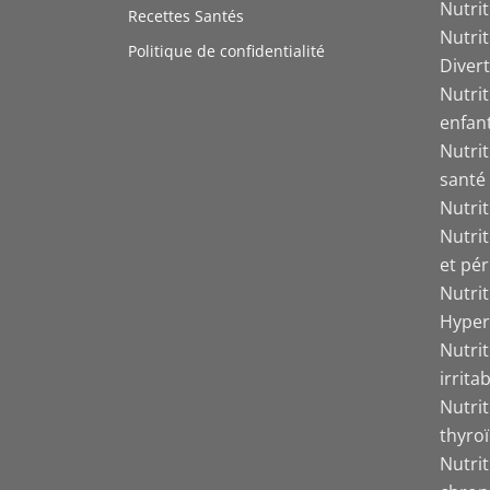
Nutri
Recettes Santés
Nutri
Politique de confidentialité
Divert
Nutrit
enfant
Nutrit
santé
Nutri
Nutri
et pér
Nutri
Hyper
Nutrit
irrita
Nutri
thyro
Nutri