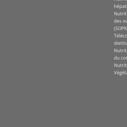
hépat
Nutri
des o
(SOPK
Téléco
dietit
Nutri
du co
Nutri
Végét