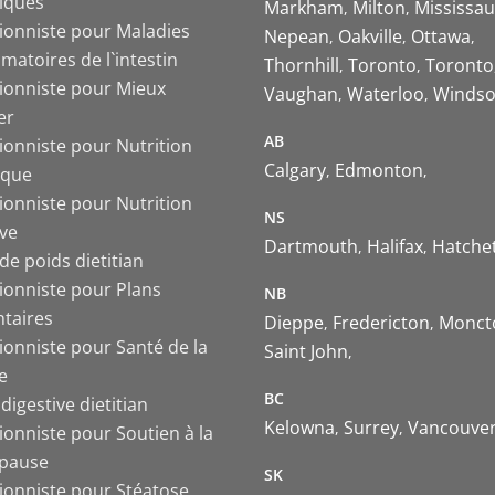
iques
Markham
Milton
Mississa
tionniste pour Maladies
Nepean
Oakville
Ottawa
matoires de l`intestin
Thornhill
Toronto
Toronto
tionniste pour Mieux
Vaughan
Waterloo
Windso
er
AB
ionniste pour Nutrition
Calgary
Edmonton
ique
ionniste pour Nutrition
NS
ive
Dartmouth
Halifax
Hatche
de poids dietitian
tionniste pour Plans
NB
ntaires
Dieppe
Fredericton
Monct
ionniste pour Santé de la
Saint John
e
BC
digestive dietitian
Kelowna
Surrey
Vancouve
ionniste pour Soutien à la
pause
SK
tionniste pour Stéatose