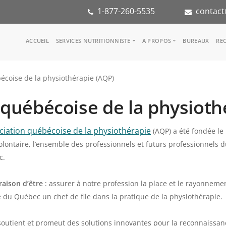
1-877-260-5535
contact
Main
ACCUEIL
SERVICES NUTRITIONNISTE
A PROPOS
BUREAUX
REC
navigation
Consulter une nutritionniste
Notre équipe
écoise de la physiothérapie (AQP)
Référence médicale
Dans les médias
Services aux entreprises
Notre mission
 québécoise de la physioth
Groupes d'inspiration
Partenaires
KoalaPro
Stage en nutritio
Carrières
ciation québécoise de la physiothérapie
(AQP) a été fondée le 
FAQ
olontaire, l’ensemble des professionnels et futurs professionnels
c.
raison d’être
: assurer à notre profession la place et le rayonnemen
re du Québec un chef de file dans la pratique de la physiothérapie.
soutient et promeut des solutions innovantes pour la reconnaissance