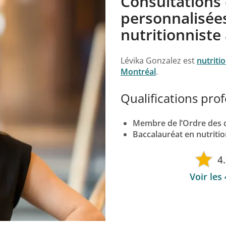
Consultations 
personnalisées
nutritionniste
Lévika Gonzalez est
nutriti
Montréal
.
Qualifications prof
Membre de l’Ordre des d
Baccalauréat en nutriti
4
Voir les