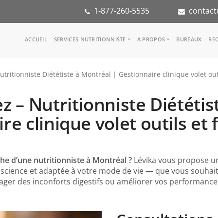
1-877-260-5535
contact
Main
ACCUEIL
SERVICES NUTRITIONNISTE
A PROPOS
BUREAUX
REC
navigation
Consulter une nutritionniste
Notre équipe
tritionniste Diététiste à Montréal | Gestionnaire clinique volet out
Référence médicale
Dans les médias
Services aux entreprises
Notre mission
z – Nutritionniste Diététis
Groupes d'inspiration
Partenaires
KoalaPro
Stage en nutritio
re clinique volet outils et
Carrières
FAQ
che d’une nutritionniste à Montréal ?
Lévika vous propose u
 science et adaptée à votre mode de vie — que vous souhai
ager des inconforts digestifs ou améliorer vos performance