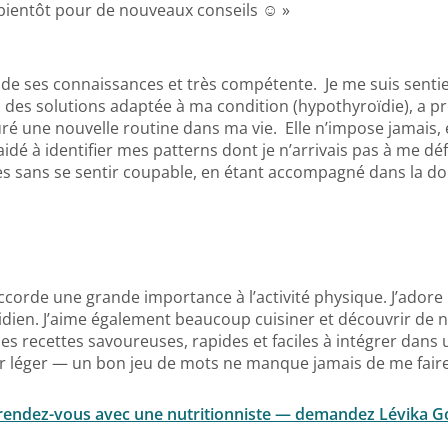
bientôt pour de nouveaux conseils ☺️ »
e de ses connaissances et très compétente. Je me suis senti
 des solutions adaptée à ma condition (hypothyroïdie), a p
auré une nouvelle routine dans ma vie. Elle n’impose jamais,
idé à identifier mes patterns dont je n’arrivais pas à me d
s sans se sentir coupable, en étant accompagné dans la dou
corde une grande importance à l’activité physique. J’adore le
idien. J’aime également beaucoup cuisiner et découvrir de no
s recettes savoureuses, rapides et faciles à intégrer dans un 
ur léger — un bon jeu de mots ne manque jamais de me faire
rendez-vous avec une nutritionniste — demandez Lévika Go