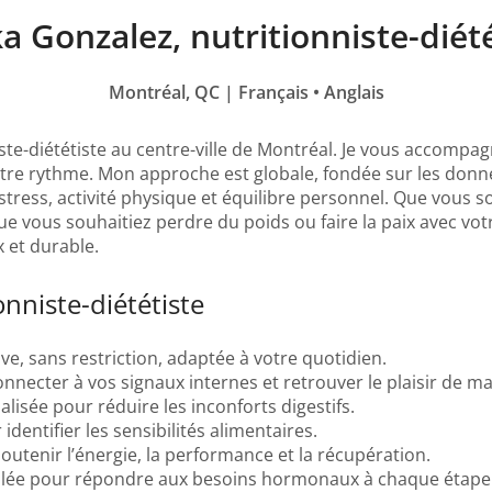
a Gonzalez, nutritionniste-diét
Montréal, QC | Français • Anglais
niste-diététiste au centre-ville de Montréal. Je vous accomp
 votre rythme. Mon approche est globale, fondée sur les donn
tress, activité physique et équilibre personnel. Que vous so
e vous souhaitiez perdre du poids ou faire la paix avec votre
et durable.
onniste-diététiste
e, sans restriction, adaptée à votre quotidien.
nnecter à vos signaux internes et retrouver le plaisir de m
isée pour réduire les inconforts digestifs.
dentifier les sensibilités alimentaires.
soutenir l’énergie, la performance et la récupération.
iblée pour répondre aux besoins hormonaux à chaque étape