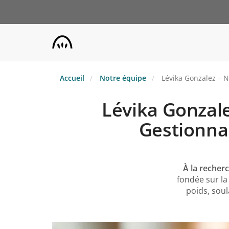
Aller
au
contenu
principal
Accueil
Notre équipe
Lévika Gonzalez – Nu
Lévika Gonzale
Gestionnai
À la recher
fondée sur la
poids, soul