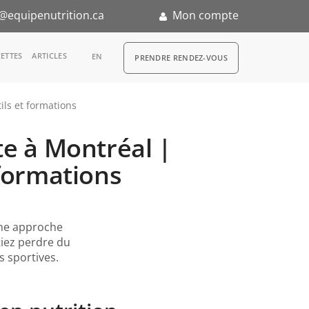
@equipenutrition.ca
Mon compte
RDV
ETTES
ARTICLES
EN
PRENDRE RENDEZ-VOUS
ils et formations
te à Montréal |
n
 formations
ne approche
tiez perdre du
s sportives.