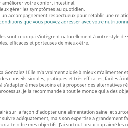
 améliorer votre confort intestinal.
mieux gérer les symptômes au quotidien.
: un accompagnement respectueux pour rétablir une relation
conditions que vous pouvez adresser avec votre nutritionnis
es sont ceux qui s’intègrent naturellement à votre style de v
es, efficaces et porteuses de mieux-être.
ika Gonzalez ! Elle m’a vraiment aidée à mieux m’alimenter e
 conseils simples, pratiques et très efficaces, faciles à int
 à s’adapter à mes besoins et à proposer des alternatives ré
cessus. Je la recommande à tout le monde qui a des objecti
iré sur la façon d'adopter une alimentation saine, et surtout
r suivre adéquatement, mais son expertise a grandement fa
 atteindre mes objectifs. J'ai surtout beaucoup aimé les not