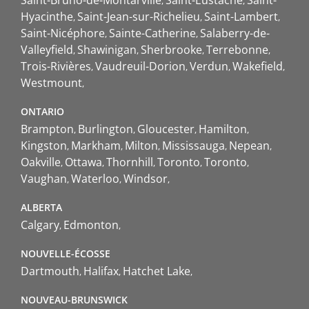
Saint-Bruno-de-Montarville
Saint-Eustache
Saint-
Hyacinthe
Saint-Jean-sur-Richelieu
Saint-Lambert
Saint-Nicéphore
Sainte-Catherine
Salaberry-de-
Valleyfield
Shawinigan
Sherbrooke
Terrebonne
Trois-Rivières
Vaudreuil-Dorion
Verdun
Wakefield
Westmount
ONTARIO
Brampton
Burlington
Gloucester
Hamilton
Kingston
Markham
Milton
Mississauga
Nepean
Oakville
Ottawa
Thornhill
Toronto
Toronto
Vaughan
Waterloo
Windsor
ALBERTA
Calgary
Edmonton
NOUVELLE-ÉCOSSE
Dartmouth
Halifax
Hatchet Lake
NOUVEAU-BRUNSWICK