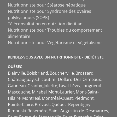
Nutritionniste pour Stéatose hépatique
Nutritionniste pour Syndrome des ovaires
polykystiques (SOPK)
Téléconsultation en nutrition dietitian
Nutritionniste pour Troubles du comportement
alimentaire
Nutritionniste pour Végétarisme et végétalisme
RENDEZ-VOUS AVEC UN NUTRITIONNISTE - DIÉTÉTISTE
QUÉBEC
Blainville
Boisbriand
Boucherville
Brossard
Châteauguay
Chicoutimi
Dollard-Des Ormeaux
Gatineau
Granby
Joliette
Laval
Lévis
Longueuil
Mascouche
Mirabel
Mont-Laurier
Mont-Saint-
Hilaire
Montréal
Montréal-Ouest
Piedmont
Pointe-Claire
Prévost
Québec
Repentigny
Rimouski
Rosemère
Saint-Augustin-de-Desmaures