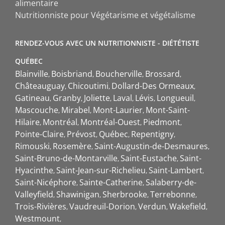
alimentaire
Nutritionniste pour Végétarisme et végétalisme
RENDEZ-VOUS AVEC UN NUTRITIONNISTE - DIÉTÉTISTE
QUÉBEC
Blainville
Boisbriand
Boucherville
Brossard
Châteauguay
Chicoutimi
Dollard-Des Ormeaux
Gatineau
Granby
Joliette
Laval
Lévis
Longueuil
Mascouche
Mirabel
Mont-Laurier
Mont-Saint-
Hilaire
Montréal
Montréal-Ouest
Piedmont
Pointe-Claire
Prévost
Québec
Repentigny
Rimouski
Rosemère
Saint-Augustin-de-Desmaures
Saint-Bruno-de-Montarville
Saint-Eustache
Saint-
Hyacinthe
Saint-Jean-sur-Richelieu
Saint-Lambert
Saint-Nicéphore
Sainte-Catherine
Salaberry-de-
Valleyfield
Shawinigan
Sherbrooke
Terrebonne
Trois-Rivières
Vaudreuil-Dorion
Verdun
Wakefield
Westmount