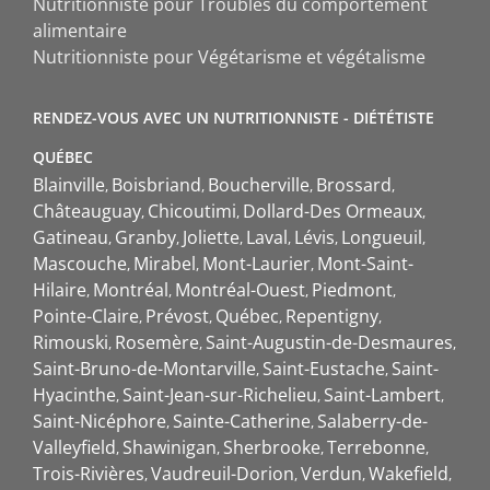
Nutritionniste pour Troubles du comportement
alimentaire
Nutritionniste pour Végétarisme et végétalisme
RENDEZ-VOUS AVEC UN NUTRITIONNISTE - DIÉTÉTISTE
QUÉBEC
Blainville
Boisbriand
Boucherville
Brossard
Châteauguay
Chicoutimi
Dollard-Des Ormeaux
Gatineau
Granby
Joliette
Laval
Lévis
Longueuil
Mascouche
Mirabel
Mont-Laurier
Mont-Saint-
Hilaire
Montréal
Montréal-Ouest
Piedmont
Pointe-Claire
Prévost
Québec
Repentigny
Rimouski
Rosemère
Saint-Augustin-de-Desmaures
Saint-Bruno-de-Montarville
Saint-Eustache
Saint-
Hyacinthe
Saint-Jean-sur-Richelieu
Saint-Lambert
Saint-Nicéphore
Sainte-Catherine
Salaberry-de-
Valleyfield
Shawinigan
Sherbrooke
Terrebonne
Trois-Rivières
Vaudreuil-Dorion
Verdun
Wakefield