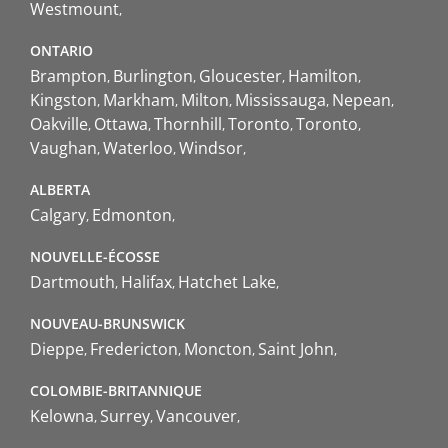
Westmount
ONTARIO
Brampton
Burlington
Gloucester
Hamilton
Kingston
Markham
Milton
Mississauga
Nepean
Oakville
Ottawa
Thornhill
Toronto
Toronto
Vaughan
Waterloo
Windsor
ALBERTA
Calgary
Edmonton
NOUVELLE-ÉCOSSE
Dartmouth
Halifax
Hatchet Lake
NOUVEAU-BRUNSWICK
Dieppe
Fredericton
Moncton
Saint John
COLOMBIE-BRITANNIQUE
Kelowna
Surrey
Vancouver