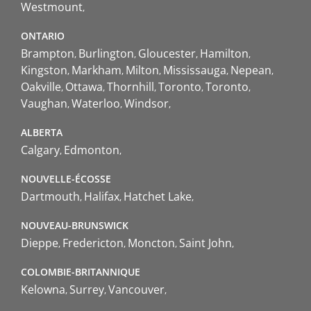
Westmount
ONTARIO
Brampton
Burlington
Gloucester
Hamilton
Kingston
Markham
Milton
Mississauga
Nepean
Oakville
Ottawa
Thornhill
Toronto
Toronto
Vaughan
Waterloo
Windsor
ALBERTA
Calgary
Edmonton
NOUVELLE-ÉCOSSE
Dartmouth
Halifax
Hatchet Lake
NOUVEAU-BRUNSWICK
Dieppe
Fredericton
Moncton
Saint John
COLOMBIE-BRITANNIQUE
Kelowna
Surrey
Vancouver