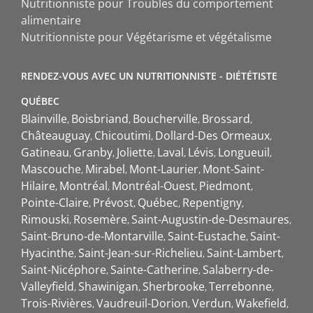
Nutritionniste pour Troubles du comportement
alimentaire
Nutritionniste pour Végétarisme et végétalisme
RENDEZ-VOUS AVEC UN NUTRITIONNISTE - DIÉTÉTISTE
QUÉBEC
Blainville
Boisbriand
Boucherville
Brossard
Châteauguay
Chicoutimi
Dollard-Des Ormeaux
Gatineau
Granby
Joliette
Laval
Lévis
Longueuil
Mascouche
Mirabel
Mont-Laurier
Mont-Saint-
Hilaire
Montréal
Montréal-Ouest
Piedmont
Pointe-Claire
Prévost
Québec
Repentigny
Rimouski
Rosemère
Saint-Augustin-de-Desmaures
Saint-Bruno-de-Montarville
Saint-Eustache
Saint-
Hyacinthe
Saint-Jean-sur-Richelieu
Saint-Lambert
Saint-Nicéphore
Sainte-Catherine
Salaberry-de-
Valleyfield
Shawinigan
Sherbrooke
Terrebonne
Trois-Rivières
Vaudreuil-Dorion
Verdun
Wakefield