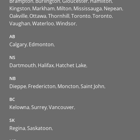
Brampton
Burlington
Gloucester
Hamilton
Kingston
Markham
Milton
Mississauga
Nepean
Oakville
Ottawa
Thornhill
Toronto
Toronto
Vaughan
Waterloo
Windsor
AB
Calgary
Edmonton
NS
Dartmouth
Halifax
Hatchet Lake
NB
Dieppe
Fredericton
Moncton
Saint John
BC
Kelowna
Surrey
Vancouver
SK
Regina
Saskatoon