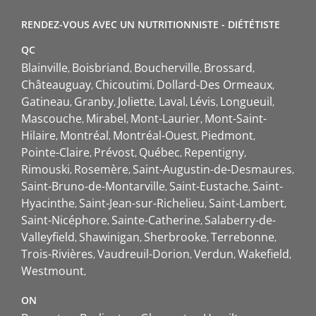
RENDEZ-VOUS AVEC UN NUTRITIONNISTE - DIÉTÉTISTE
QC
Blainville
Boisbriand
Boucherville
Brossard
Châteauguay
Chicoutimi
Dollard-Des Ormeaux
Gatineau
Granby
Joliette
Laval
Lévis
Longueuil
Mascouche
Mirabel
Mont-Laurier
Mont-Saint-
Hilaire
Montréal
Montréal-Ouest
Piedmont
Pointe-Claire
Prévost
Québec
Repentigny
Rimouski
Rosemère
Saint-Augustin-de-Desmaures
Saint-Bruno-de-Montarville
Saint-Eustache
Saint-
Hyacinthe
Saint-Jean-sur-Richelieu
Saint-Lambert
Saint-Nicéphore
Sainte-Catherine
Salaberry-de-
Valleyfield
Shawinigan
Sherbrooke
Terrebonne
Trois-Rivières
Vaudreuil-Dorion
Verdun
Wakefield
Westmount
ON