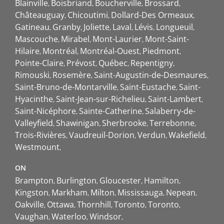
Blainville
Boisbriand
Boucherville
Brossard
Châteauguay
Chicoutimi
Dollard-Des Ormeaux
Gatineau
Granby
Joliette
Laval
Lévis
Longueuil
Mascouche
Mirabel
Mont-Laurier
Mont-Saint-
Hilaire
Montréal
Montréal-Ouest
Piedmont
Pointe-Claire
Prévost
Québec
Repentigny
Rimouski
Rosemère
Saint-Augustin-de-Desmaures
Saint-Bruno-de-Montarville
Saint-Eustache
Saint-
Hyacinthe
Saint-Jean-sur-Richelieu
Saint-Lambert
Saint-Nicéphore
Sainte-Catherine
Salaberry-de-
Valleyfield
Shawinigan
Sherbrooke
Terrebonne
Trois-Rivières
Vaudreuil-Dorion
Verdun
Wakefield
Westmount
ON
Brampton
Burlington
Gloucester
Hamilton
Kingston
Markham
Milton
Mississauga
Nepean
Oakville
Ottawa
Thornhill
Toronto
Toronto
Vaughan
Waterloo
Windsor