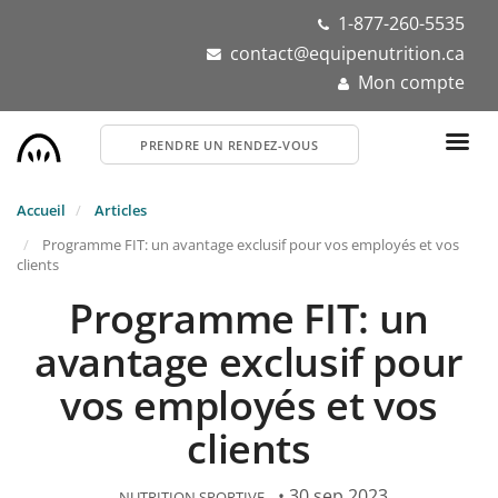
Aller
1-877-260-5535
au
contact@equipenutrition.ca
contenu
Mon compte
principal
PRENDRE UN RENDEZ-VOUS
Accueil
Articles
Programme FIT: un avantage exclusif pour vos employés et vos
clients
Programme FIT: un
avantage exclusif pour
vos employés et vos
clients
• 30 sep 2023
NUTRITION SPORTIVE