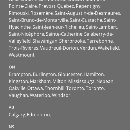
Pointe-Claire
Prévost
Québec
Repentigny
Rimouski
Rosemère
Saint-Augustin-de-Desmaures
Saint-Bruno-de-Montarville
Saint-Eustache
Saint-
Hyacinthe
Saint-Jean-sur-Richelieu
Saint-Lambert
Saint-Nicéphore
Sainte-Catherine
Salaberry-de-
Valleyfield
Shawinigan
Sherbrooke
Terrebonne
Trois-Rivières
Vaudreuil-Dorion
Verdun
Wakefield
Westmount
ON
Brampton
Burlington
Gloucester
Hamilton
Kingston
Markham
Milton
Mississauga
Nepean
Oakville
Ottawa
Thornhill
Toronto
Toronto
Vaughan
Waterloo
Windsor
AB
Calgary
Edmonton
NS