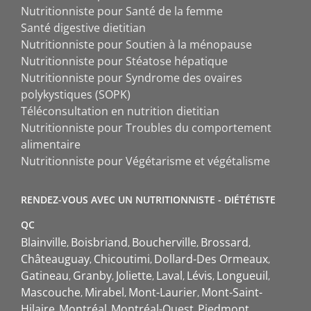
Nutritionniste pour Santé de la femme
Santé digestive dietitian
Nutritionniste pour Soutien à la ménopause
Nutritionniste pour Stéatose hépatique
Nutritionniste pour Syndrome des ovaires
polykystiques (SOPK)
Téléconsultation en nutrition dietitian
Nutritionniste pour Troubles du comportement
alimentaire
Nutritionniste pour Végétarisme et végétalisme
RENDEZ-VOUS AVEC UN NUTRITIONNISTE - DIÉTÉTISTE
QC
Blainville
Boisbriand
Boucherville
Brossard
Châteauguay
Chicoutimi
Dollard-Des Ormeaux
Gatineau
Granby
Joliette
Laval
Lévis
Longueuil
Mascouche
Mirabel
Mont-Laurier
Mont-Saint-
Hilaire
Montréal
Montréal-Ouest
Piedmont