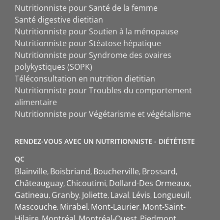
Nutritionniste pour Santé de la femme
Santé digestive dietitian
Nutritionniste pour Soutien à la ménopause
Nutritionniste pour Stéatose hépatique
Nutritionniste pour Syndrome des ovaires
polykystiques (SOPK)
Téléconsultation en nutrition dietitian
Nutritionniste pour Troubles du comportement
alimentaire
Nutritionniste pour Végétarisme et végétalisme
RENDEZ-VOUS AVEC UN NUTRITIONNISTE - DIÉTÉTISTE
QC
Blainville
Boisbriand
Boucherville
Brossard
Châteauguay
Chicoutimi
Dollard-Des Ormeaux
Gatineau
Granby
Joliette
Laval
Lévis
Longueuil
Mascouche
Mirabel
Mont-Laurier
Mont-Saint-
Hilaire
Montréal
Montréal-Ouest
Piedmont