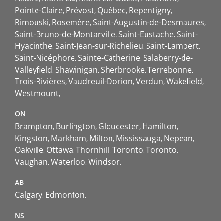
Pointe-Claire
Prévost
Québec
Repentigny
Rimouski
Rosemère
Saint-Augustin-de-Desmaures
Saint-Bruno-de-Montarville
Saint-Eustache
Saint-
Hyacinthe
Saint-Jean-sur-Richelieu
Saint-Lambert
Saint-Nicéphore
Sainte-Catherine
Salaberry-de-
Valleyfield
Shawinigan
Sherbrooke
Terrebonne
Trois-Rivières
Vaudreuil-Dorion
Verdun
Wakefield
Westmount
ON
Brampton
Burlington
Gloucester
Hamilton
Kingston
Markham
Milton
Mississauga
Nepean
Oakville
Ottawa
Thornhill
Toronto
Toronto
Vaughan
Waterloo
Windsor
AB
Calgary
Edmonton
NS