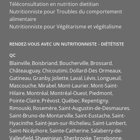
Téléconsultation en nutrition dietitian
Nutritionniste pour Troubles du comportement
alimentaire
Nutritionniste pour Végétarisme et végétalisme
RENDEZ-VOUS AVEC UN NUTRITIONNISTE - DIÉTÉTISTE
QC
Blainville
Boisbriand
Boucherville
Brossard
Châteauguay
Chicoutimi
Dollard-Des Ormeaux
Gatineau
Granby
Joliette
Laval
Lévis
Longueuil
Mascouche
Mirabel
Mont-Laurier
Mont-Saint-
Hilaire
Montréal
Montréal-Ouest
Piedmont
Pointe-Claire
Prévost
Québec
Repentigny
Rimouski
Rosemère
Saint-Augustin-de-Desmaures
Saint-Bruno-de-Montarville
Saint-Eustache
Saint-
Hyacinthe
Saint-Jean-sur-Richelieu
Saint-Lambert
Saint-Nicéphore
Sainte-Catherine
Salaberry-de-
Valleyfield
Shawinigan
Sherbrooke
Terrebonne