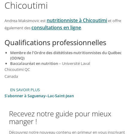
Chicoutimi
nutritionniste à Chicoutimi
Andrea Maksimovic est
et offre
consultations en ligne
également des
.
Qualifications professionnelles
Membre de l’Ordre des diététistes-nutritionnistes du Québec
(ODNQ)
Baccalauréat en nutrition
– Université Laval
Chicoutimi
QC
Canada
EN SAVOIR PLUS
SUR
ANDREA
S'abonner à Saguenay–Lac-Saint-Jean
MAKSIMOVIC
–
Recevez notre guide pour mieux
NUTRITIONNISTE
DIÉTÉTISTE
manger !
À
CHICOUTIMI
Découvrez notre nouveau contenu en primeur en vous inscrivant