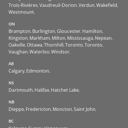
Trois-Rivières
Vaudreuil-Dorion
Verdun
Wakefield
Westmount
ON
Brampton
Burlington
Gloucester
Hamilton
Kingston
Markham
Milton
Mississauga
Nepean
Oakville
Ottawa
Thornhill
Toronto
Toronto
Vaughan
Waterloo
Windsor
AB
Calgary
Edmonton
NS
Dartmouth
Halifax
Hatchet Lake
NB
Dieppe
Fredericton
Moncton
Saint John
BC