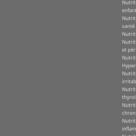
Nutrit
enfant
Nutrit
santé
Nutri
Nutri
et pér
Nutri
Hyper
Nutrit
irrita
Nutri
thyro
Nutri
chron
Nutri
inflam