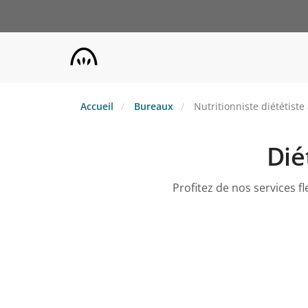
Aller
au
contenu
principal
Accueil
Bureaux
Nutritionniste diététiste
Dié
Profitez de nos services f