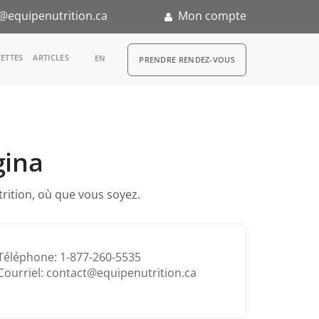
@equipenutrition.ca
Mon compte
RDV
ETTES
ARTICLES
EN
PRENDRE RENDEZ-VOUS
gina
n
trition, où que vous soyez.
Téléphone: 1-877-260-5535
Courriel: contact@equipenutrition.ca