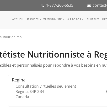
1-877-260-5535
contact
Main
ACCUEIL
SERVICES NUTRITIONNISTE
A PROPOS
BUREAUX
REC
navigation
Consulter une nutritionniste
Notre équipe
 autour de moi
Référence médicale
Dans les médias
Services aux entreprises
Notre mission
Groupes d'inspiration
Partenaires
tétiste Nutritionniste à Re
KoalaPro
Stage en nutritio
Carrières
lexibles et personnalisés pour répondre à vos besoins en nu
FAQ
Regina
Consultation virtuelles seulement
Regina,
S4P 2B4
Canada