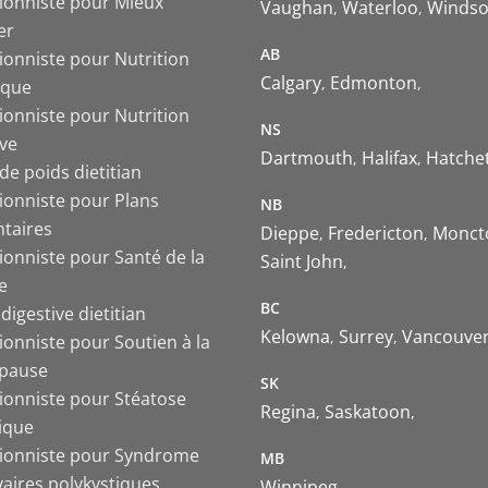
tionniste pour Mieux
Vaughan
Waterloo
Windso
er
AB
ionniste pour Nutrition
Calgary
Edmonton
ique
ionniste pour Nutrition
NS
ive
Dartmouth
Halifax
Hatche
de poids dietitian
tionniste pour Plans
NB
ntaires
Dieppe
Fredericton
Monct
ionniste pour Santé de la
Saint John
e
BC
digestive dietitian
Kelowna
Surrey
Vancouve
ionniste pour Soutien à la
pause
SK
tionniste pour Stéatose
Regina
Saskatoon
ique
tionniste pour Syndrome
MB
vaires polykystiques
Winnipeg