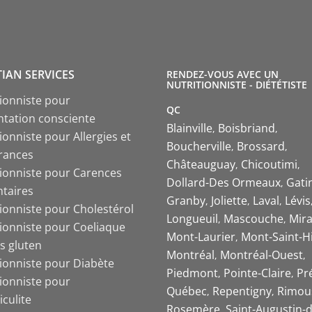
TIAN SERVICES
RENDEZ-VOUS AVEC UN
NUTRITIONNISTE - DIÉTÉTISTE
tionniste pour
QC
ntation consciente
Blainville
Boisbriand
ionniste pour Allergies et
Boucherville
Brossard
érances
Châteauguay
Chicoutimi
tionniste pour Carences
Dollard-Des Ormeaux
Gati
ntaires
Granby
Joliette
Laval
Lévis
tionniste pour Cholestérol
Longueuil
Mascouche
Mira
tionniste pour Coeliaque
Mont-Laurier
Mont-Saint-Hi
s gluten
Montréal
Montréal-Ouest
tionniste pour Diabète
Piedmont
Pointe-Claire
Pr
tionniste pour
Québec
Repentigny
Rimou
iculite
Rosemère
Saint-Augustin-d