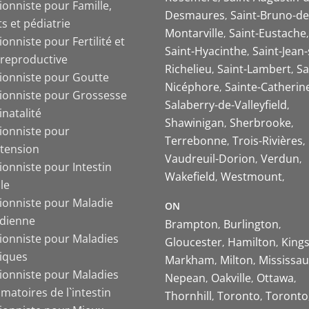
ionniste pour Famille,
Desmaures
Saint-Bruno-de
s et pédiatrie
Montarville
Saint-Eustache
ionniste pour Fertilité et
Saint-Hyacinthe
Saint-Jean-
 reproductive
Richelieu
Saint-Lambert
Sa
tionniste pour Goutte
Nicéphore
Sainte-Catherin
tionniste pour Grossesse
Salaberry-de-Valleyfield
inatalité
Shawinigan
Sherbrooke
tionniste pour
Terrebonne
Trois-Rivières
tension
Vaudreuil-Dorion
Verdun
ionniste pour Intestin
Wakefield
Westmount
ble
tionniste pour Maladie
ON
ïdienne
Brampton
Burlington
tionniste pour Maladies
Gloucester
Hamilton
King
iques
Markham
Milton
Mississa
tionniste pour Maladies
Nepean
Oakville
Ottawa
matoires de l`intestin
Thornhill
Toronto
Toronto