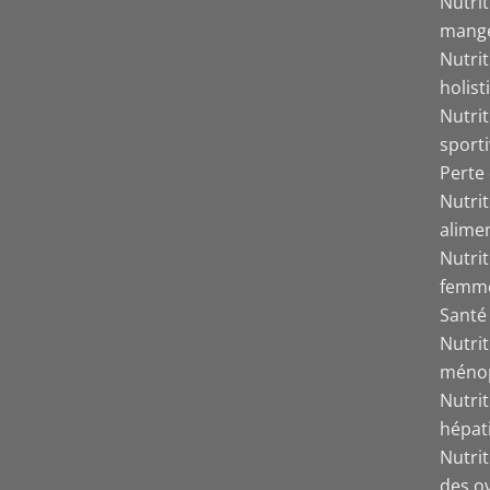
Nutri
mang
Nutrit
holist
Nutrit
sport
Perte 
Nutri
alime
Nutrit
femm
Santé 
Nutrit
méno
Nutri
hépat
Nutri
des o