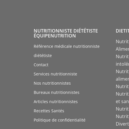
NUTRITIONNISTE DIÉTÉTISTE
DIETI
ÉQUIPENUTRITION
Nutri
Référence médicale nutritionniste
Alime
diététiste
Nutrit
intol
Contact
Nutri
Services nutritionniste
alime
Nos nutritionnistes
Nutri
Bureaux nutritionnistes
Nutri
et san
Articles nutritionnistes
Nutri
Recettes Santés
Nutri
Politique de confidentialité
Divert