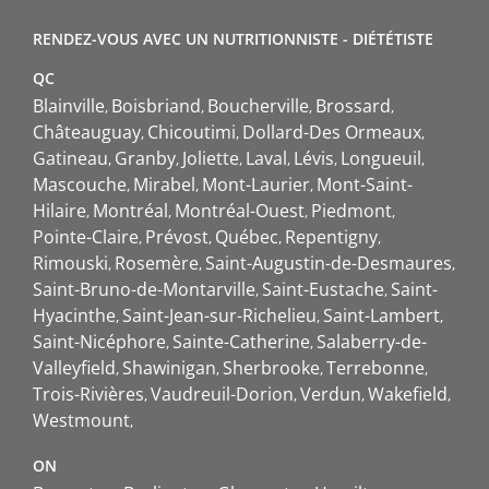
RENDEZ-VOUS AVEC UN NUTRITIONNISTE - DIÉTÉTISTE
QC
Blainville
Boisbriand
Boucherville
Brossard
Châteauguay
Chicoutimi
Dollard-Des Ormeaux
Gatineau
Granby
Joliette
Laval
Lévis
Longueuil
Mascouche
Mirabel
Mont-Laurier
Mont-Saint-
Hilaire
Montréal
Montréal-Ouest
Piedmont
Pointe-Claire
Prévost
Québec
Repentigny
Rimouski
Rosemère
Saint-Augustin-de-Desmaures
Saint-Bruno-de-Montarville
Saint-Eustache
Saint-
Hyacinthe
Saint-Jean-sur-Richelieu
Saint-Lambert
Saint-Nicéphore
Sainte-Catherine
Salaberry-de-
Valleyfield
Shawinigan
Sherbrooke
Terrebonne
Trois-Rivières
Vaudreuil-Dorion
Verdun
Wakefield
Westmount
ON