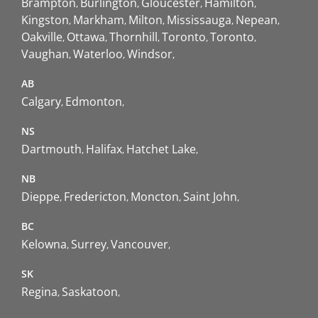
Brampton
Burlington
Gloucester
Hamilton
Kingston
Markham
Milton
Mississauga
Nepean
Oakville
Ottawa
Thornhill
Toronto
Toronto
Vaughan
Waterloo
Windsor
AB
Calgary
Edmonton
NS
Dartmouth
Halifax
Hatchet Lake
NB
Dieppe
Fredericton
Moncton
Saint John
BC
Kelowna
Surrey
Vancouver
SK
Regina
Saskatoon