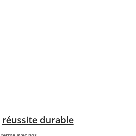
e
réussite durable
g terme avec nos