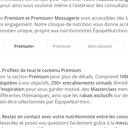
, pour ainsi vous soutenir même à l'extérieur des consultatio
es
Premium et Premium+ Messagerie
sont accessibles dès 
ns engagement. Notre clinique de nutrition vous donne acc
soutien unique, propre aux nutritionnistes ÉquipeNutrition
Premium+
Premium
Mon dossier
. Profitez de tout le contenu Premium
1. Entraînements virtuels illimités
1. Accès pratique à vos outils
oir la section
Accédez à plus de 250 séances d’entraînement guidées pa
Accédez facilement à vos rendez-vous, aux reçus pour as
Premium
pour plus de détails. Comprend
100
daptées
maison ou en déplacement, trouvez toujours un entraîn
documents remis en consultation. Même après avoir ter
à vos objectifs,
250+ entraînements virtuels
illimit
'inspiration
votre nutritionniste, vous gardez accès à ces outils préci
pour vous garder motivé, des
Masterclass
mens
ifférentes thématiques, ainsi que les
rabais exclusifs
sur de
2. Recettes saines et savoureuses
ien-être sélectionnés par ÉquipeNutrition.
Découvrez plus de 1000 recettes santés créées par nos n
2. Suivi personnalisé de vos progrès
soutenir vos objectifs de santé, avec des options pour to
Continuez à suivre vos objectifs de santé grâce à notre s
. Restez en contact avec votre nutritionniste entre les cons
Fixez-vous des défis et célébrez chaque victoire pour res
lavardez et posez vos questions facilement grâce à la
messa
3. Rabais exclusifs