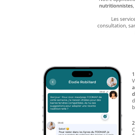
nutritionnistes
Les servic
consultation, sa
1
V
a
d
d
b
2
C