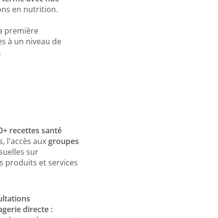
ns en nutrition.
la première
ès à un niveau de
.
r des professionnels. À la
surances, ainsi qu'aux
0+ recettes santé
ement adapté pour vous.
miné votre parcours avec
és, l'accès aux
groupes
eux.
uelles sur
s produits et services
utritionnistes pour
us les goûts et besoins.
ystème de suivi intégré.
ultations
ter motivé(e).
gerie directe :