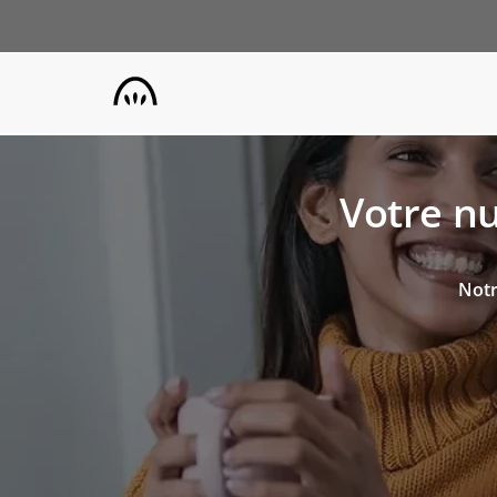
Aller
au
contenu
principal
Votre nu
Notr