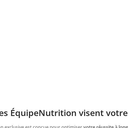
tes ÉquipeNutrition visent votr
on exclusive est conçue pour optimiser
votre réussite à lon