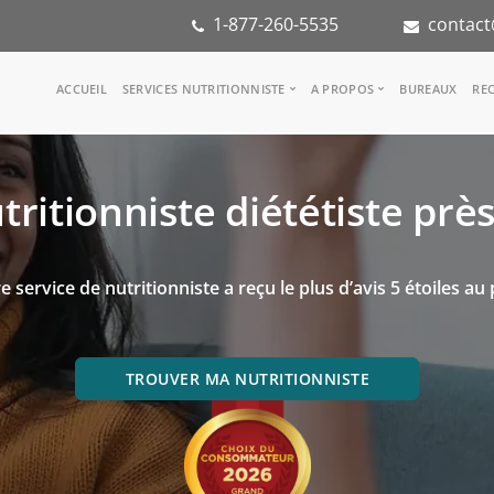
1-877-260-5535
contact
Main
ACCUEIL
SERVICES NUTRITIONNISTE
A PROPOS
BUREAUX
REC
navigation
Consulter une nutritionniste
Notre équipe
Référence médicale
Dans les médias
tritionniste diététiste prè
Services aux entreprises
Notre mission
Groupes d'inspiration
Partenaires
KoalaPro
Stage en nutritio
Carrières
e service de nutritionniste a reçu le plus d’avis 5 étoiles au
FAQ
TROUVER MA NUTRITIONNISTE