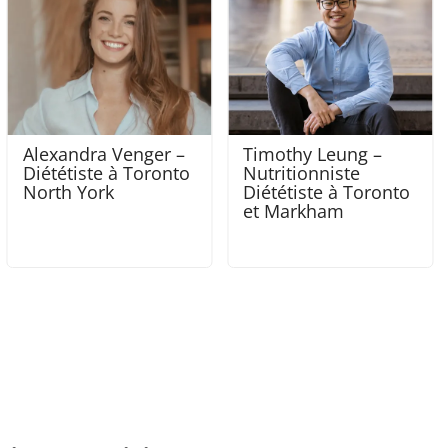
Timothy Leung –
Isabella Pagotto -
Nutritionniste
Nutritionniste
Diététiste à Toronto
Diététiste à Ottawa
et Markham
et à Gatineau