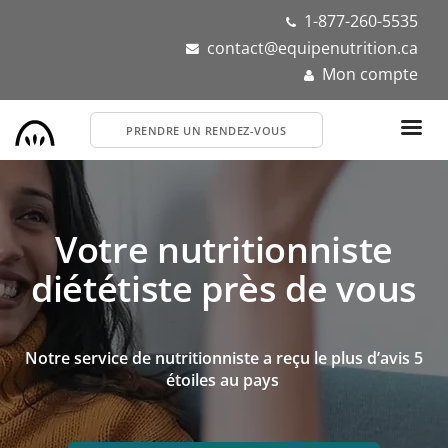
Aller
1-877-260-5535
au
contact@equipenutrition.ca
contenu
Mon compte
principal
PRENDRE UN RENDEZ-VOUS
Votre nutritionniste
diététiste près de vous
Notre service de nutritionniste a reçu le plus d’avis 5
étoiles au pays