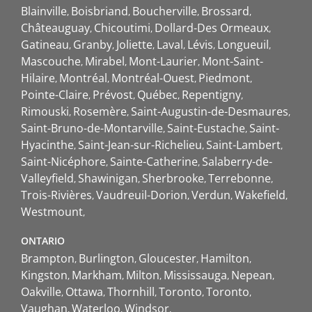
Blainville
Boisbriand
Boucherville
Brossard
Châteauguay
Chicoutimi
Dollard-Des Ormeaux
Gatineau
Granby
Joliette
Laval
Lévis
Longueuil
Mascouche
Mirabel
Mont-Laurier
Mont-Saint-
Hilaire
Montréal
Montréal-Ouest
Piedmont
Pointe-Claire
Prévost
Québec
Repentigny
Rimouski
Rosemère
Saint-Augustin-de-Desmaures
Saint-Bruno-de-Montarville
Saint-Eustache
Saint-
Hyacinthe
Saint-Jean-sur-Richelieu
Saint-Lambert
Saint-Nicéphore
Sainte-Catherine
Salaberry-de-
Valleyfield
Shawinigan
Sherbrooke
Terrebonne
Trois-Rivières
Vaudreuil-Dorion
Verdun
Wakefield
Westmount
ONTARIO
Brampton
Burlington
Gloucester
Hamilton
Kingston
Markham
Milton
Mississauga
Nepean
Oakville
Ottawa
Thornhill
Toronto
Toronto
Vaughan
Waterloo
Windsor