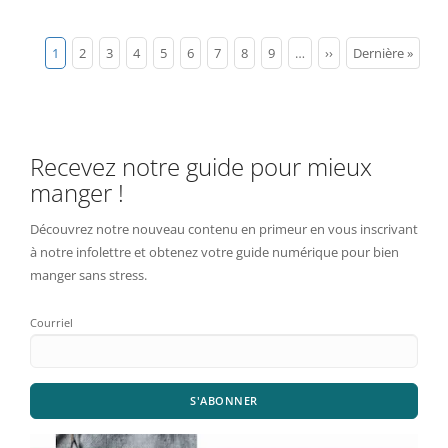
Pagination
Page
1
Page
2
Page
3
Page
4
Page
5
Page
6
Page
7
Page
8
Page
9
…
Page
››
Dernière
Dernière »
courante
suivante
page
Recevez notre guide pour mieux
manger !
Découvrez notre nouveau contenu en primeur en vous inscrivant
à notre infolettre et obtenez votre guide numérique pour bien
manger sans stress.
Courriel
S'ABONNER