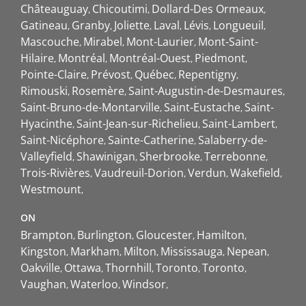
Châteauguay
Chicoutimi
Dollard-Des Ormeaux
Gatineau
Granby
Joliette
Laval
Lévis
Longueuil
Mascouche
Mirabel
Mont-Laurier
Mont-Saint-
Hilaire
Montréal
Montréal-Ouest
Piedmont
Pointe-Claire
Prévost
Québec
Repentigny
Rimouski
Rosemère
Saint-Augustin-de-Desmaures
Saint-Bruno-de-Montarville
Saint-Eustache
Saint-
Hyacinthe
Saint-Jean-sur-Richelieu
Saint-Lambert
Saint-Nicéphore
Sainte-Catherine
Salaberry-de-
Valleyfield
Shawinigan
Sherbrooke
Terrebonne
Trois-Rivières
Vaudreuil-Dorion
Verdun
Wakefield
Westmount
ON
Brampton
Burlington
Gloucester
Hamilton
Kingston
Markham
Milton
Mississauga
Nepean
Oakville
Ottawa
Thornhill
Toronto
Toronto
Vaughan
Waterloo
Windsor